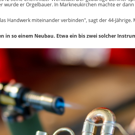
er wurde er Orgelbauer. In Markneukirchen machte er dann 
as Handwerk miteinander verbinden", sagt der 44-Jährige. Mi
en in so einem Neubau. Etwa ein bis zwei solcher Instrum