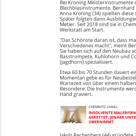
Bei Kroning Meisterinstrumente d
Blechblasinstrumente. Bernhard 
Anna Kroning (34) spielten diese 
Später folgten dann Ausbildunge
Metier. Seit 2018 sind sie in Chem
Werkstatt am Start.
"Das Schönste daran ist, dass m
Verschiedenes macht", meint Be
Sie haben sich auf den Neubau v
Basstrompete, Kuhlohorn und Co
(Jagdhorn) spezialisiert.
Etwa 60 bis 70 Stunden dauert e
Momentan gebe es für Neubestel
Wartezeit von über einem halben
Besondere: Die Instrumente wer
Hand graviert.
CHEMNITZ LOKAL
INSOLVENTE MALERFIR
GERETTET: JENAER UN
ÜBERNIMMT
Jakob Rechenberg (44) gründete 2