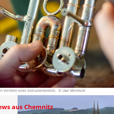
im Verlöten eines Instrumententeils. ©
Uwe Meinhold
News aus Chemnitz