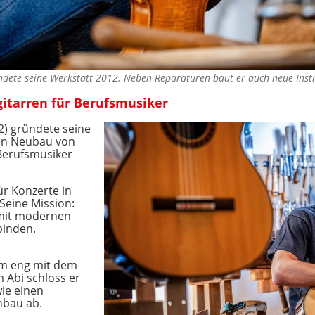
ndete seine Werkstatt 2012. Neben Reparaturen baut er auch neue In
gitarren für Berufsmusiker
) gründete seine
den Neubau von
Berufsmusiker
ür Konzerte in
 Seine Mission:
 mit modernen
binden.
dem eng mit dem
 Abi schloss er
ie einen
nbau ab.