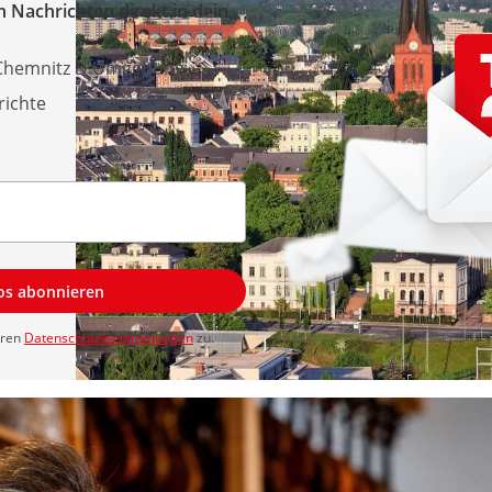
 Nachrichten direkt in dein
 Chemnitz & Umgebung
richte
los abonnieren
eren
Datenschutzbestimmungen
zu.