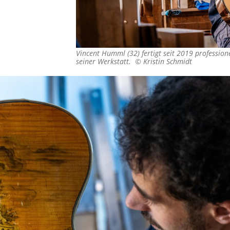
Vincent Humml (32) fertigt seit 2019 profession
seiner Werkstatt. ©
Kristin Schmidt