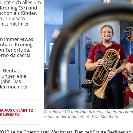
reht sich alles um
Kroning (37) und
schon als Kinder.
n in diesem
nitz mit ihrer
an immer etwas
rnhard Kroning.
on Tenortuba,
rno da caccia
in Neubau.
lungen eine
 Jahr. Das
den noch per
MA AUS CHEMNITZ
Bernhard (37) und Anja Kroning (34) entdeckten
TERNEHMEN
schon in der Kindheit. ©
Uwe Meinhold
012 seine Chemnitzer Werkstatt. Der gebürtige Berliner spie