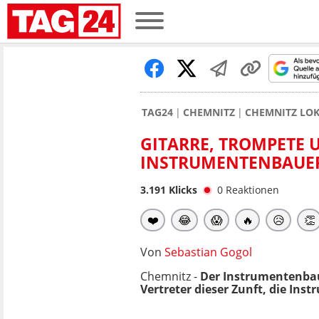
TAG24
CHEMNITZ
CHEMNITZ LO
GITARRE, TROMPETE 
INSTRUMENTENBAUER
3.191
Klicks
0
Reaktionen
❤️
😂
😱
🔥
😥
👏
Von
Sebastian Gogol
Chemnitz -
Der Instrumentenbau 
Vertreter dieser Zunft, die Ins