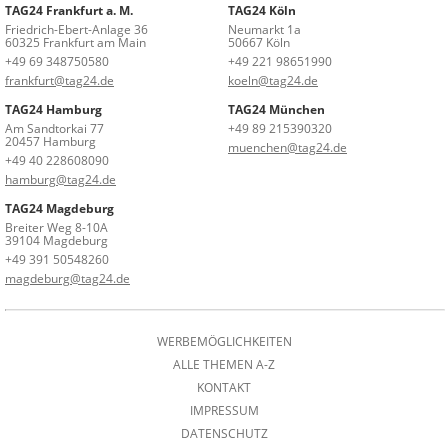
TAG24 Frankfurt a. M.
TAG24 Köln
Friedrich-Ebert-Anlage 36
Neumarkt 1a
60325 Frankfurt am Main
50667 Köln
+49 69 348750580
+49 221 98651990
frankfurt@tag24.de
koeln@tag24.de
TAG24 Hamburg
TAG24 München
Am Sandtorkai 77
+49 89 215390320
20457 Hamburg
muenchen@tag24.de
+49 40 228608090
hamburg@tag24.de
TAG24 Magdeburg
Breiter Weg 8-10A
39104 Magdeburg
+49 391 50548260
magdeburg@tag24.de
WERBEMÖGLICHKEITEN
ALLE THEMEN A-Z
KONTAKT
IMPRESSUM
DATENSCHUTZ