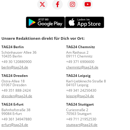
Unsere Redaktionen direkt für Dich vor Ort:
TAG24 Berlin
TAG24 Chemnitz
Schönhauser Allee 36
Am Rathaus 2
10435 Berlin
09111 Chemnitz
+49 30 120880900
+49 371 6906600
berlin@tag24.de
chemnitz@tag24.de
TAG24 Dresden
TAG24 Leipzig
Ostra-Allee 18
Karl-Liebknecht-Straße 8
01067 Dresden
04107 Leipzig
+49 351 888-2424
+49 341 24250430
dresden@tag24.de
leipzig@tag24.de
TAG24 Erfurt
TAG24 Stuttgart
Bahnhofstraße 38
Curiestraße 2
99084 Erfurt
70563 Stuttgart
+49 361 34947880
+49 711 21952530
erfurt@tag24.de
stuttgart@tag24.de