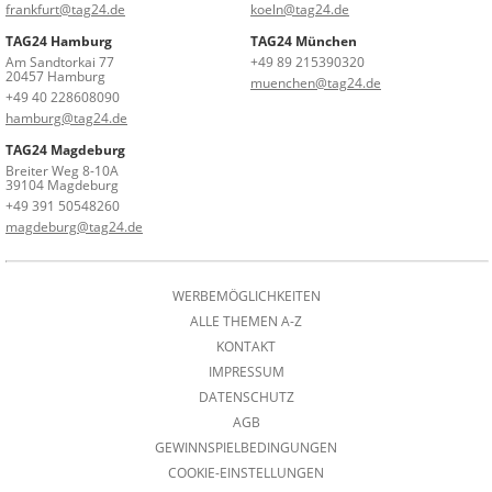
frankfurt@tag24.de
koeln@tag24.de
TAG24 Hamburg
TAG24 München
Am Sandtorkai 77
+49 89 215390320
20457 Hamburg
muenchen@tag24.de
+49 40 228608090
hamburg@tag24.de
TAG24 Magdeburg
Breiter Weg 8-10A
39104 Magdeburg
+49 391 50548260
magdeburg@tag24.de
WERBEMÖGLICHKEITEN
ALLE THEMEN A-Z
KONTAKT
IMPRESSUM
DATENSCHUTZ
AGB
GEWINNSPIELBEDINGUNGEN
COOKIE-EINSTELLUNGEN