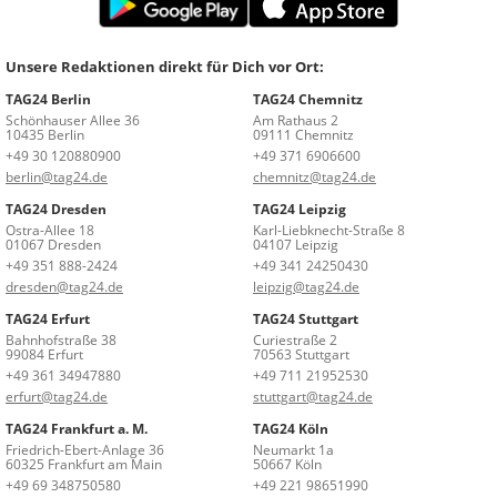
Unsere Redaktionen direkt für Dich vor Ort:
TAG24 Berlin
TAG24 Chemnitz
Schönhauser Allee 36
Am Rathaus 2
10435 Berlin
09111 Chemnitz
+49 30 120880900
+49 371 6906600
berlin@tag24.de
chemnitz@tag24.de
TAG24 Dresden
TAG24 Leipzig
Ostra-Allee 18
Karl-Liebknecht-Straße 8
01067 Dresden
04107 Leipzig
+49 351 888-2424
+49 341 24250430
dresden@tag24.de
leipzig@tag24.de
TAG24 Erfurt
TAG24 Stuttgart
Bahnhofstraße 38
Curiestraße 2
99084 Erfurt
70563 Stuttgart
+49 361 34947880
+49 711 21952530
erfurt@tag24.de
stuttgart@tag24.de
TAG24 Frankfurt a. M.
TAG24 Köln
Friedrich-Ebert-Anlage 36
Neumarkt 1a
60325 Frankfurt am Main
50667 Köln
+49 69 348750580
+49 221 98651990