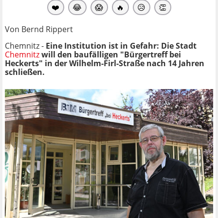
❤️
😂
😱
🔥
😥
👏
Von Bernd Rippert
Chemnitz -
Eine Institution ist in Gefahr: Die Stadt
Chemnitz
will den baufälligen "Bürgertreff bei
Heckerts" in der Wilhelm-Firl-Straße nach 14 Jahren
schließen.