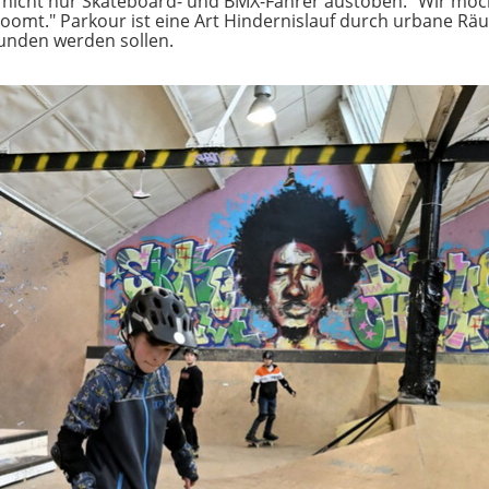
h nicht nur Skateboard- und BMX-Fahrer austoben. "Wir möc
 boomt." Parkour ist eine Art Hindernislauf durch urbane R
wunden werden sollen.