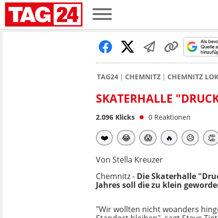
TAG24
CHEMNITZ
CHEMNITZ LO
SKATERHALLE "DRUCK
2.096
Klicks
0
Reaktionen
❤️
😂
😱
🔥
😥
👏
Von Stella Kreuzer
Chemnitz -
Die Skaterhalle "Dr
Jahres soll die zu klein geword
"Wir wollten nicht woanders hin