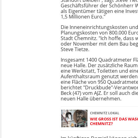
Standort bleiben", sagt Steve Tiet
Geschäftsführer der Schönherr
als Eigentümer tätigen eine Inves
1,5 Millionen Euro."
Die Inneneinrichtungskosten und
Planungskosten von 800.000 Eur
Stadt Chemnitz. "Ich hoffe, dass 
oder November mit dem Bau beg
Steve Tietze.
Insgesamt 1400 Quadratmeter Flä
neue Halle. Der zusätzliche Raum 
eine Werkstatt, Toiletten und ein
Aufenthaltsraum genutzt werden.
eine Fläche von 950 Quadratmete
berichtet "Druckbude"-Verantwor
Beck (47) vom AJZ. Er soll auch di
neuen Halle übernehmen.
CHEMNITZ LOKAL
WIE GROSS IST DAS WAS
HEMNITZ?