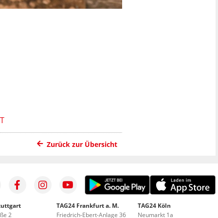
Zurück zur Übersicht
uttgart
TAG24 Frankfurt a. M.
TAG24 Köln
aße 2
Friedrich-Ebert-Anlage 36
Neumarkt 1a