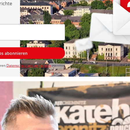
richte
los abonnieren
eren
Datenschutzbestimmungen
zu.