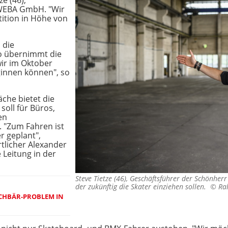
ze (46),
 WEBA GmbH. "Wir
tition in Höhe von
 die
o übernimmt die
wir im Oktober
innen können", so
che bietet die
soll für Büros,
en
 "Zum Fahren ist
r geplant",
tlicher Alexander
e Leitung in der
Steve Tietze (46), Geschäftsführer der Schönherr
der zukünftig die Skater einziehen sollen. ©
Ra
CHBÄR-PROBLEM IN C