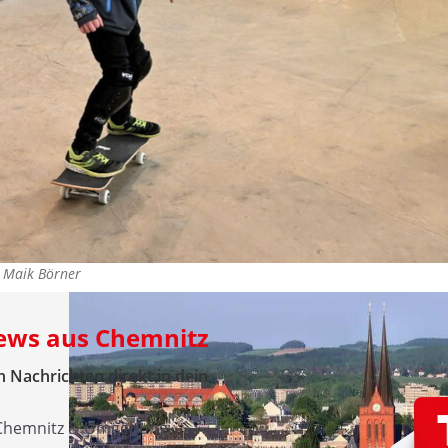
©
Maik Börner
News aus Chemnitz
 Nachrichten direkt in dein
 Chemnitz & Umgebung