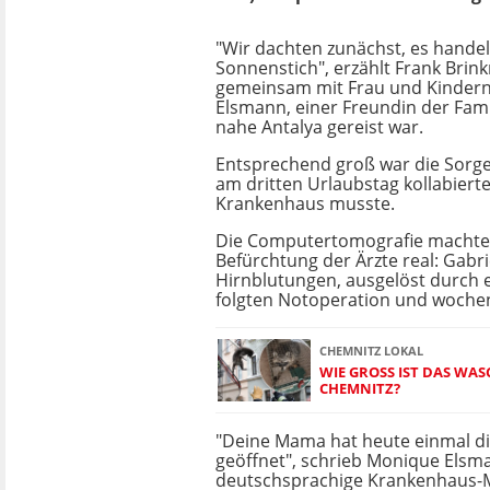
"Wir dachten zunächst, es hande
Sonnenstich", erzählt Frank Brin
gemeinsam mit Frau und Kindern
Elsmann, einer Freundin der Fami
nahe Antalya gereist war.
Entsprechend groß war die Sorge,
am dritten Urlaubstag kollabiert
Krankenhaus musste.
Die Computertomografie machte
Befürchtung der Ärzte real: Gabri
Hirnblutungen, ausgelöst durch 
folgten Notoperation und woche
CHEMNITZ LOKAL
WIE GROSS IST DAS WAS
HEMNITZ?
"Deine Mama hat heute einmal d
geöffnet", schrieb Monique Elsm
deutschsprachige Krankenhaus-M