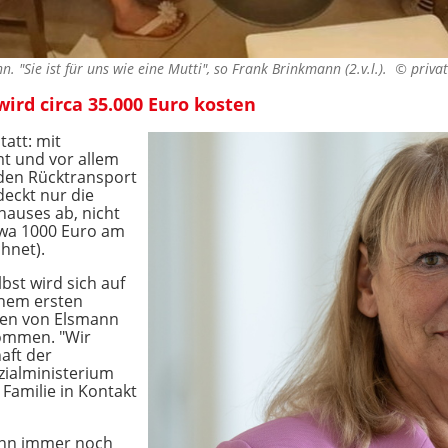
. "Sie ist für uns wie eine Mutti", so Frank Brinkmann (2.v.l.). ©
privat
ird circa 35.000 Euro kosten
tatt: mit
t und vor allem
den Rücktransport
eckt nur die
auses ab, nicht
etwa 1000 Euro am
hnet).
bst wird sich auf
inem ersten
ben von Elsmann
ommen. "Wir
aft der
zialministerium
 Familie in Kontakt
ann immer noch