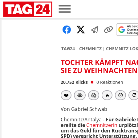
TAG24
CHEMNITZ
CHEMNITZ LO
TOCHTER KÄMPFT NA
SIE ZU WEIHNACHTEN
20.752
Klicks
0
Reaktionen
❤️
😂
😱
🔥
😥
👏
Von Gabriel Schwab
Chemnitz/Antalya -
Für Gabriele
ereilte die
Chemnitzerin
urplötzl
um das Geld für den Rücktransp
SPD) verspricht Unterstützung.