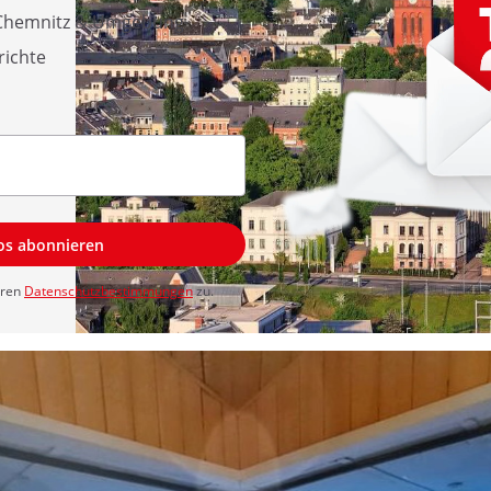
 Chemnitz & Umgebung
richte
los abonnieren
eren
Datenschutzbestimmungen
zu.