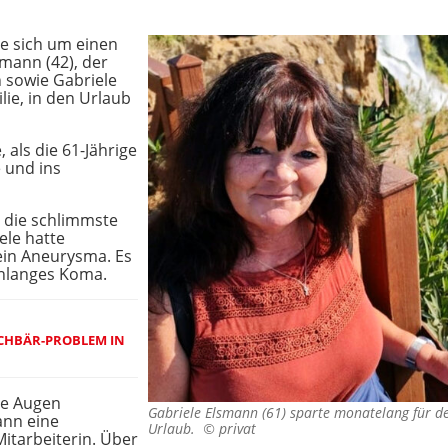
le sich um einen
kmann (42), der
 sowie Gabriele
lie, in den Urlaub
 als die 61-Jährige
e und ins
 die schlimmste
ele hatte
ein Aneurysma. Es
nlanges Koma.
CHBÄR-PROBLEM IN C
ie Augen
Gabriele Elsmann (61) sparte monatelang für d
ann eine
Urlaub. ©
privat
itarbeiterin. Über