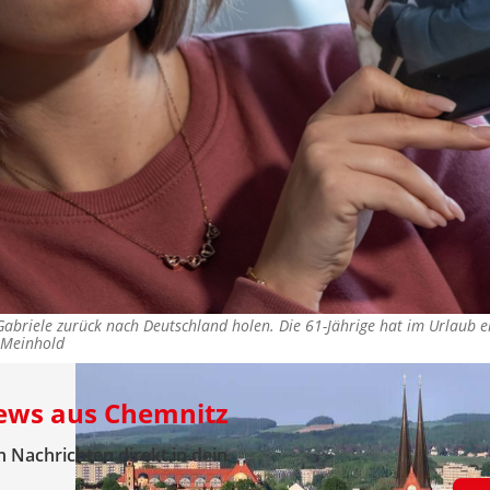
abriele zurück nach Deutschland holen. Die 61-Jährige hat im Urlaub ei
Meinhold
News aus Chemnitz
 Nachrichten direkt in dein