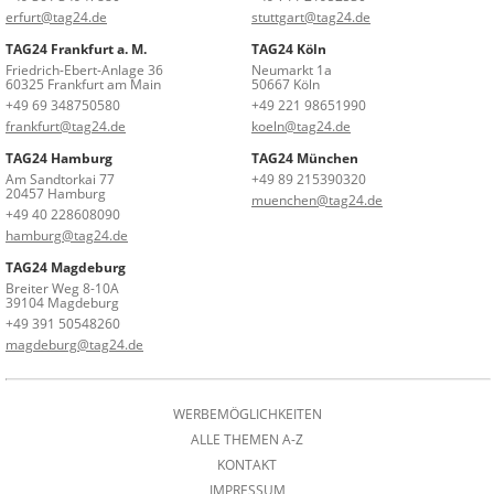
erfurt@tag24.de
stuttgart@tag24.de
TAG24 Frankfurt a. M.
TAG24 Köln
Friedrich-Ebert-Anlage 36
Neumarkt 1a
60325 Frankfurt am Main
50667 Köln
+49 69 348750580
+49 221 98651990
frankfurt@tag24.de
koeln@tag24.de
TAG24 Hamburg
TAG24 München
Am Sandtorkai 77
+49 89 215390320
20457 Hamburg
muenchen@tag24.de
+49 40 228608090
hamburg@tag24.de
TAG24 Magdeburg
Breiter Weg 8-10A
39104 Magdeburg
+49 391 50548260
magdeburg@tag24.de
WERBEMÖGLICHKEITEN
ALLE THEMEN A-Z
KONTAKT
IMPRESSUM