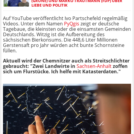
(GRÜNE) UND MARKO TRAUTMANN (FDP) ÜBER
LIEBE UND POLITIK
Auf YouTube veröffentlicht Ivo Partschefeld regelmäßig
Videos. Unter dem Namen
PyQgis
zeigt er deutsche
Tagebaue, die kleinsten oder die einsamsten Gemeinden
Deutschlands. Witzig ist die Aufbereitung des
sächsischen Bierkonsums. Die 448,6 Liter Millionen
Gerstensaft pro Jahr würden acht bunte Schornsteine
füllen.
Aktuell wird der Chemnitzer auch als Streitschlichter
gebraucht: "Zwei Landwirte in
Sachsen-Anhalt
zoffen
sich um Flurstücke. Ich helfe mit Katasterdaten."