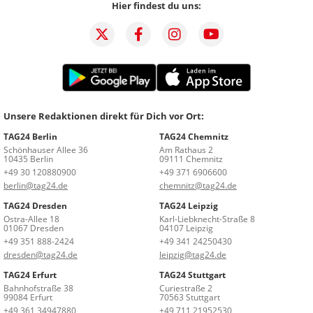
Hier findest du uns:
Unsere Redaktionen direkt für Dich vor Ort:
TAG24 Berlin
TAG24 Chemnitz
Schönhauser Allee 36
Am Rathaus 2
10435 Berlin
09111 Chemnitz
+49 30 120880900
+49 371 6906600
berlin@tag24.de
chemnitz@tag24.de
TAG24 Dresden
TAG24 Leipzig
Ostra-Allee 18
Karl-Liebknecht-Straße 8
01067 Dresden
04107 Leipzig
+49 351 888-2424
+49 341 24250430
dresden@tag24.de
leipzig@tag24.de
TAG24 Erfurt
TAG24 Stuttgart
Bahnhofstraße 38
Curiestraße 2
99084 Erfurt
70563 Stuttgart
+49 361 34947880
+49 711 21952530