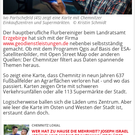
Ivo Partschefeld (45) zeigt eine Karte mit Chemnitzer
Einkaufszentren und Supermärkten. ©
Kristin Schmidt
Der hauptberufliche Flurbereiniger beim Landratsamt
Erzgebirge
hat sich mit der Firma
www.geodienstleistungen.de
nebenbei selbstständig
gemacht. Ob mit dem Programm Qgis auf Basis der ESA-
Satellitenbilder, mit Open Street Map oder anderen
Quellen: Der Chemnitzer filtert aus Daten spannende
Themen heraus.
So zeigt eine Karte, dass Chemnitz in neun Jahren 637
Fußballfelder an Agrarflächen verloren hat - und wo das
passiert. Karten zeigen Orte mit schweren
Verkehrsunfällen oder alle 113 Supermärkte der Stadt.
Logischerweise ballen sich die Läden ums Zentrum. Aber
wie leer die Karte im Osten und Westen der Stadt ist,
erstaunt dann doch.
CHEMNITZ LOKAL
WER HAT ZU HAUSE DIE MEHRHEIT? JOSEPH ISRAEL