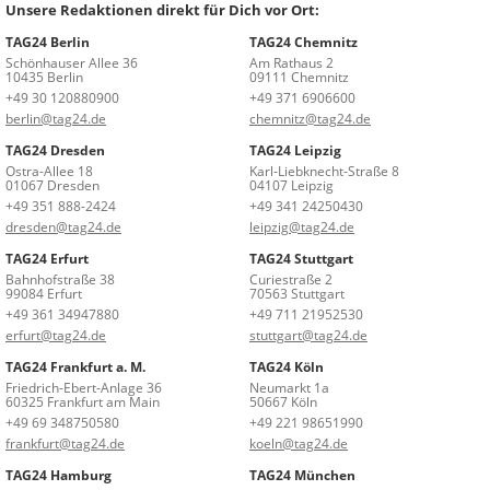
Unsere Redaktionen direkt für Dich vor Ort:
TAG24 Berlin
TAG24 Chemnitz
Schönhauser Allee 36
Am Rathaus 2
10435 Berlin
09111 Chemnitz
+49 30 120880900
+49 371 6906600
berlin@tag24.de
chemnitz@tag24.de
TAG24 Dresden
TAG24 Leipzig
Ostra-Allee 18
Karl-Liebknecht-Straße 8
01067 Dresden
04107 Leipzig
+49 351 888-2424
+49 341 24250430
dresden@tag24.de
leipzig@tag24.de
TAG24 Erfurt
TAG24 Stuttgart
Bahnhofstraße 38
Curiestraße 2
99084 Erfurt
70563 Stuttgart
+49 361 34947880
+49 711 21952530
erfurt@tag24.de
stuttgart@tag24.de
TAG24 Frankfurt a. M.
TAG24 Köln
Friedrich-Ebert-Anlage 36
Neumarkt 1a
60325 Frankfurt am Main
50667 Köln
+49 69 348750580
+49 221 98651990
frankfurt@tag24.de
koeln@tag24.de
TAG24 Hamburg
TAG24 München