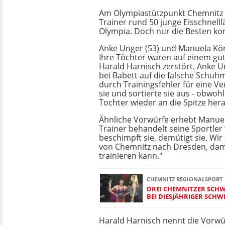
Am Olympiastützpunkt Chemnitz 
Trainer rund 50 junge Eisschnelllä
Olympia. Doch nur die Besten ko
Anke Unger (53) und Manuela Köni
Ihre Töchter waren auf einem g
Harald Harnisch zerstört. Anke U
bei Babett auf die falsche Schuh
durch Trainingsfehler für eine V
sie und sortierte sie aus - obwoh
Tochter wieder an die Spitze her
Ähnliche Vorwürfe erhebt Manuel
Trainer behandelt seine Sportler
beschimpft sie, demütigt sie. Wir
von Chemnitz nach Dresden, dami
trainieren kann."
CHEMNITZ REGIONALSPORT
DREI CHEMNITZER SCHW
BEI DIESJÄHRIGER SCH
Harald Harnisch nennt die Vorwür