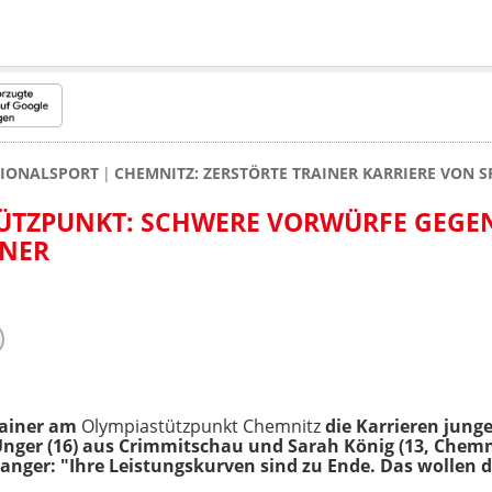
GIONALSPORT
CHEMNITZ: ZERSTÖRTE TRAINER KARRIERE VON 
TÜTZPUNKT: SCHWERE VORWÜRFE GEGE
INER
trainer am
Olympiastützpunkt Chemnitz
die Karrieren jung
Unger (16) aus Crimmitschau und Sarah König (13, Chemni
ranger: "Ihre Leistungskurven sind zu Ende. Das wollen d