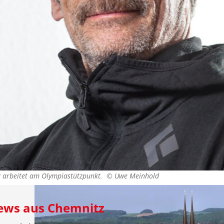
tz arbeitet am Olympiastützpunkt. ©
Uwe Meinhold
News aus Chemnitz