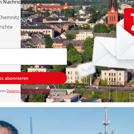
 Nachrichten direkt in dein
 Chemnitz & Umgebung
richte
los abonnieren
eren
Datenschutzbestimmungen
zu.