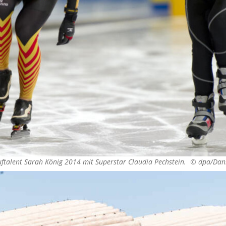
uftalent Sarah König 2014 mit Superstar Claudia Pechstein. ©
dpa/Dan