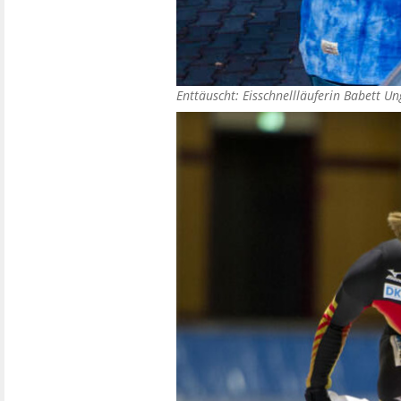
Enttäuscht: Eisschnellläuferin Babett Un