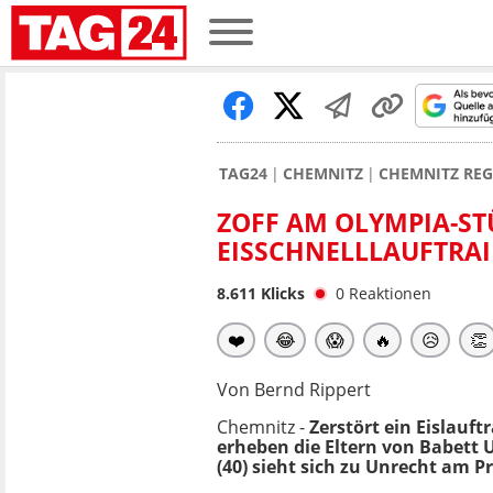
TAG24
CHEMNITZ
CHEMNITZ RE
ZOFF AM OLYMPIA-S
EISSCHNELLLAUFTRA
8.611
Klicks
0
Reaktionen
❤️
😂
😱
🔥
😥
👏
Von Bernd Rippert
Chemnitz -
Zerstört ein Eislauf
erheben die Eltern von Babett 
(40) sieht sich zu Unrecht am P