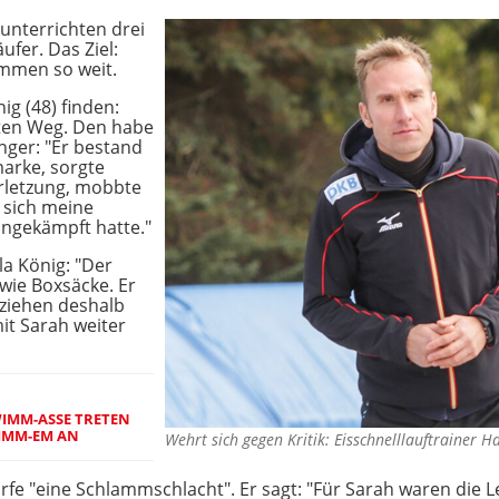
unterrichten drei
ufer. Das Ziel:
mmen so weit.
g (48) finden:
uten Weg. Den habe
nger: "Er bestand
marke, sorgte
erletzung, mobbte
l sich meine
angekämpft hatte."
a König: "Der
 wie Boxsäcke. Er
 ziehen deshalb
t Sarah weiter
IMM-ASSE TRETEN
WIMM-EM AN
Wehrt sich gegen Kritik: Eisschnelllauftrainer
fe "eine Schlammschlacht". Er sagt: "Für Sarah waren die L