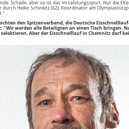
Ende. Schade, aber so ist das im Leistungssport. Nur die El
 durch Heiko Schinkitz (62), Koordinator am Olympiastützpu
."
eichten den Spitzenverband, die Deutsche Eisschnelllau
t: "Wir werden alle Beteiligten an einen Tisch bringen. Na
u selektieren. Aber der Eisschnelllauf in Chemnitz darf