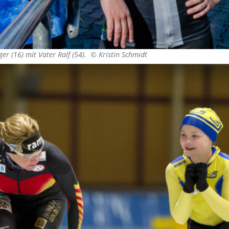
ger (16) mit Vater Ralf (54). ©
Kristin Schmidt