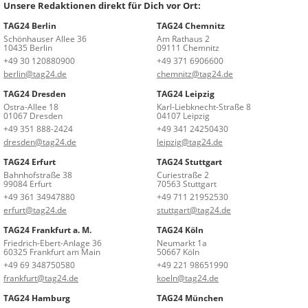
Unsere Redaktionen direkt für Dich vor Ort:
TAG24 Berlin
TAG24 Chemnitz
Schönhauser Allee 36
Am Rathaus 2
10435 Berlin
09111 Chemnitz
+49 30 120880900
+49 371 6906600
berlin@tag24.de
chemnitz@tag24.de
TAG24 Dresden
TAG24 Leipzig
Ostra-Allee 18
Karl-Liebknecht-Straße 8
01067 Dresden
04107 Leipzig
+49 351 888-2424
+49 341 24250430
dresden@tag24.de
leipzig@tag24.de
TAG24 Erfurt
TAG24 Stuttgart
Bahnhofstraße 38
Curiestraße 2
99084 Erfurt
70563 Stuttgart
+49 361 34947880
+49 711 21952530
erfurt@tag24.de
stuttgart@tag24.de
TAG24 Frankfurt a. M.
TAG24 Köln
Friedrich-Ebert-Anlage 36
Neumarkt 1a
60325 Frankfurt am Main
50667 Köln
+49 69 348750580
+49 221 98651990
frankfurt@tag24.de
koeln@tag24.de
TAG24 Hamburg
TAG24 München