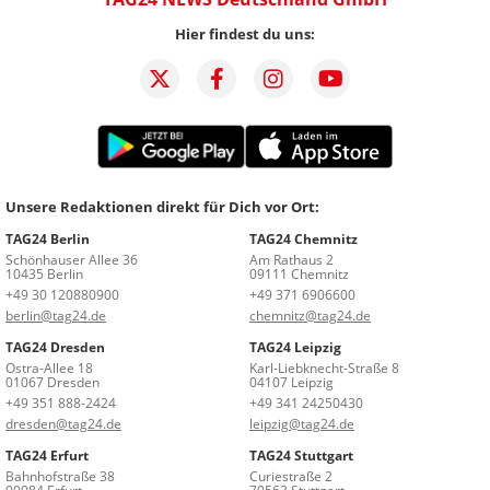
Hier findest du uns:
Unsere Redaktionen direkt für Dich vor Ort:
TAG24 Berlin
TAG24 Chemnitz
Schönhauser Allee 36
Am Rathaus 2
10435 Berlin
09111 Chemnitz
+49 30 120880900
+49 371 6906600
berlin@tag24.de
chemnitz@tag24.de
TAG24 Dresden
TAG24 Leipzig
Ostra-Allee 18
Karl-Liebknecht-Straße 8
01067 Dresden
04107 Leipzig
+49 351 888-2424
+49 341 24250430
dresden@tag24.de
leipzig@tag24.de
TAG24 Erfurt
TAG24 Stuttgart
Bahnhofstraße 38
Curiestraße 2