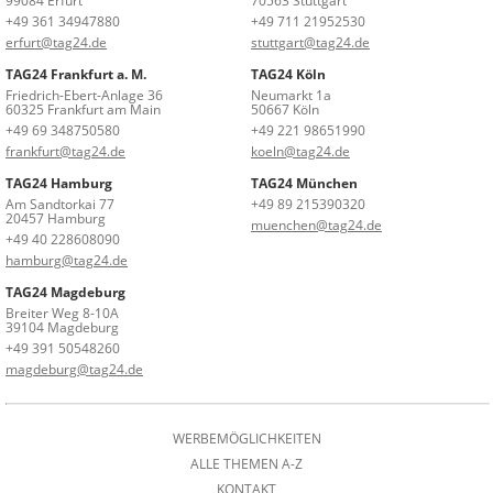
99084 Erfurt
70563 Stuttgart
+49 361 34947880
+49 711 21952530
erfurt@tag24.de
stuttgart@tag24.de
TAG24 Frankfurt a. M.
TAG24 Köln
Friedrich-Ebert-Anlage 36
Neumarkt 1a
60325 Frankfurt am Main
50667 Köln
+49 69 348750580
+49 221 98651990
frankfurt@tag24.de
koeln@tag24.de
TAG24 Hamburg
TAG24 München
Am Sandtorkai 77
+49 89 215390320
20457 Hamburg
muenchen@tag24.de
+49 40 228608090
hamburg@tag24.de
TAG24 Magdeburg
Breiter Weg 8-10A
39104 Magdeburg
+49 391 50548260
magdeburg@tag24.de
WERBEMÖGLICHKEITEN
ALLE THEMEN A-Z
KONTAKT