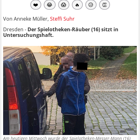
❤️
😂
😱
🔥
😥
👏
Von Anneke Müller,
Steffi Suhr
Dresden -
Der Spielotheken-Räuber (16) sitzt in
Untersuchungshaft.
Am heutigen Mittwoch wurde der Spielotheken-Messer-Mann (16)