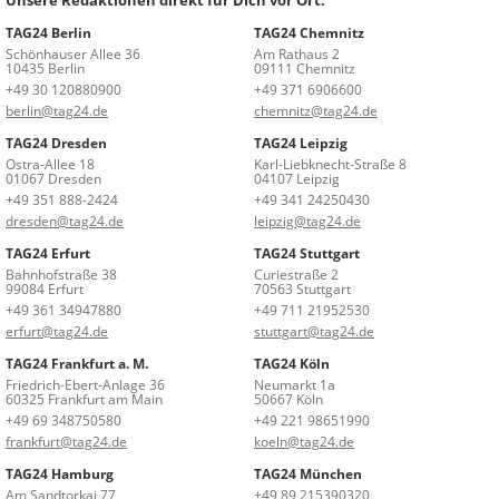
TAG24 Berlin
TAG24 Chemnitz
Schönhauser Allee 36
Am Rathaus 2
10435 Berlin
09111 Chemnitz
+49 30 120880900
+49 371 6906600
berlin@tag24.de
chemnitz@tag24.de
TAG24 Dresden
TAG24 Leipzig
Ostra-Allee 18
Karl-Liebknecht-Straße 8
01067 Dresden
04107 Leipzig
+49 351 888-2424
+49 341 24250430
dresden@tag24.de
leipzig@tag24.de
TAG24 Erfurt
TAG24 Stuttgart
Bahnhofstraße 38
Curiestraße 2
99084 Erfurt
70563 Stuttgart
+49 361 34947880
+49 711 21952530
erfurt@tag24.de
stuttgart@tag24.de
TAG24 Frankfurt a. M.
TAG24 Köln
Friedrich-Ebert-Anlage 36
Neumarkt 1a
60325 Frankfurt am Main
50667 Köln
+49 69 348750580
+49 221 98651990
frankfurt@tag24.de
koeln@tag24.de
TAG24 Hamburg
TAG24 München
Am Sandtorkai 77
+49 89 215390320