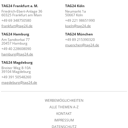
TAG24 Frankfurt a. M.
TAG24 Köln
Friedrich-Ebert-Anlage 36
Neumarkt 1a
60325 Frankfurt am Main
50667 Köln
+49 69 348750580
+49 221 98651990
frankfurt@tag24.de
koeln@tag24.de
TAG24 Hamburg
TAG24 München
Am Sandtorkai 77
+49 89 215390320
20457 Hamburg
muenchen@tag24.de
+49 40 228608090
hamburg@tag24.de
TAG24 Magdeburg
Breiter Weg 8-10A
39104 Magdeburg
+49 391 50548260
magdeburg@tag24.de
WERBEMÖGLICHKEITEN
ALLE THEMEN A-Z
KONTAKT
IMPRESSUM
DATENSCHUTZ