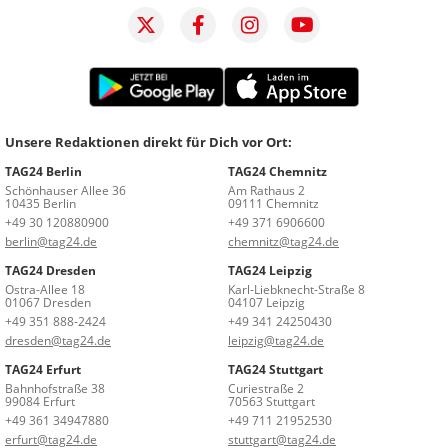
Unsere Redaktionen direkt für Dich vor Ort:
TAG24 Berlin
TAG24 Chemnitz
Schönhauser Allee 36
Am Rathaus 2
10435 Berlin
09111 Chemnitz
+49 30 120880900
+49 371 6906600
berlin@tag24.de
chemnitz@tag24.de
TAG24 Dresden
TAG24 Leipzig
Ostra-Allee 18
Karl-Liebknecht-Straße 8
01067 Dresden
04107 Leipzig
+49 351 888-2424
+49 341 24250430
dresden@tag24.de
leipzig@tag24.de
TAG24 Erfurt
TAG24 Stuttgart
Bahnhofstraße 38
Curiestraße 2
99084 Erfurt
70563 Stuttgart
+49 361 34947880
+49 711 21952530
erfurt@tag24.de
stuttgart@tag24.de