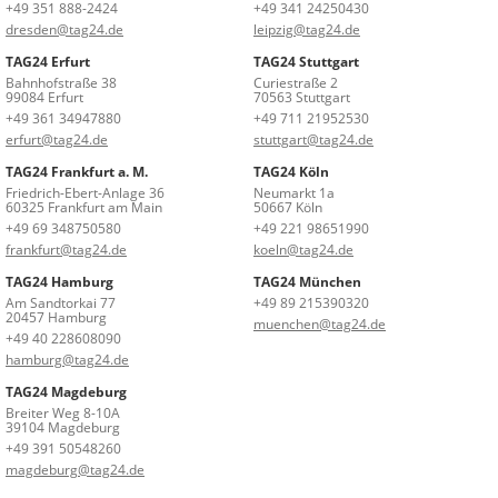
+49 351 888-2424
+49 341 24250430
dresden@tag24.de
leipzig@tag24.de
TAG24 Erfurt
TAG24 Stuttgart
Bahnhofstraße 38
Curiestraße 2
99084 Erfurt
70563 Stuttgart
+49 361 34947880
+49 711 21952530
erfurt@tag24.de
stuttgart@tag24.de
TAG24 Frankfurt a. M.
TAG24 Köln
Friedrich-Ebert-Anlage 36
Neumarkt 1a
60325 Frankfurt am Main
50667 Köln
+49 69 348750580
+49 221 98651990
frankfurt@tag24.de
koeln@tag24.de
TAG24 Hamburg
TAG24 München
Am Sandtorkai 77
+49 89 215390320
20457 Hamburg
muenchen@tag24.de
+49 40 228608090
hamburg@tag24.de
TAG24 Magdeburg
Breiter Weg 8-10A
39104 Magdeburg
+49 391 50548260
magdeburg@tag24.de