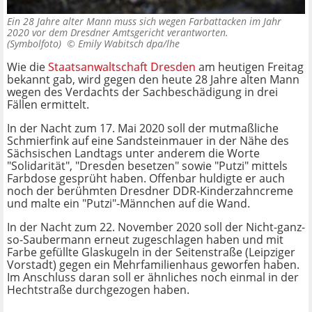
Ein 28 Jahre alter Mann muss sich wegen Farbattacken im Jahr
2020 vor dem Dresdner Amtsgericht verantworten.
(Symbolfoto) ©
Emily Wabitsch dpa/lhe
Wie die
Staatsanwaltschaft Dresden
am heutigen Freitag
bekannt gab, wird gegen den heute 28 Jahre alten Mann
wegen des Verdachts der Sachbeschädigung in drei
Fällen ermittelt.
In der Nacht zum 17. Mai 2020 soll der mutmaßliche
Schmierfink auf eine Sandsteinmauer in der Nähe des
Sächsischen Landtags unter anderem die Worte
"Solidarität", "Dresden besetzen" sowie "Putzi" mittels
Farbdose gesprüht haben. Offenbar huldigte er auch
noch der berühmten Dresdner DDR-Kinderzahncreme
und malte ein "Putzi"-Männchen auf die Wand.
In der Nacht zum 22. November 2020 soll der Nicht-ganz-
so-Saubermann erneut zugeschlagen haben und mit
Farbe gefüllte Glaskugeln in der Seitenstraße (Leipziger
Vorstadt) gegen ein Mehrfamilienhaus geworfen haben.
Im Anschluss daran soll er ähnliches noch einmal in der
Hechtstraße durchgezogen haben.