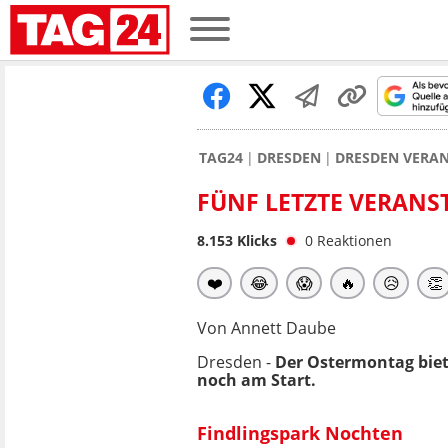
TAG24
DRESDEN
DRESDEN VERAN
FÜNF LETZTE VERANST
8.153
Klicks
0
Reaktionen
❤️
😂
😱
🔥
😥
👏
Von Annett Daube
Dresden -
Der Ostermontag biet
noch am Start.
Findlingspark Nochten