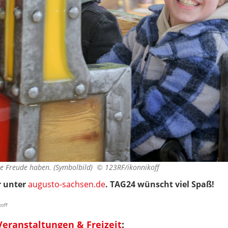
e Freude haben. (Symbolbild) ©
123RF/ikonnikoff
r unter
augusto-sachsen.de
. TAG24 wünscht viel Spaß!
koff
eranstaltungen & Freizeit
: