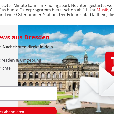
n letzter Minute kann im Findlingspark Nochten gestartet 
. Das bunte Osterprogramm bietet schon ab 11 Uhr
Musik
, C
 eine Osterlämmer-Station. Der Erlebnispfad lädt ein, die F
News aus Dresden
 Nachrichten direkt in dein
s Dresden & Umgebung
richte
los abonnieren