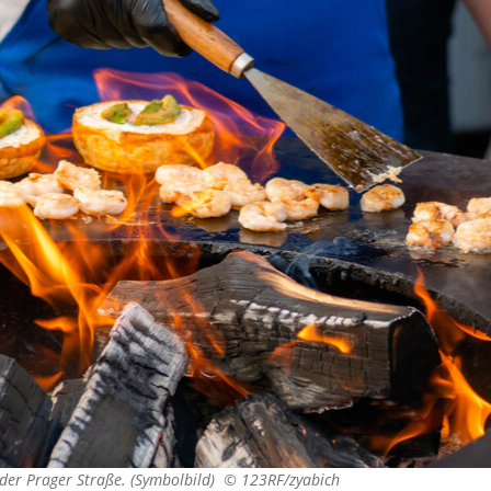
 der Prager Straße. (Symbolbild) ©
123RF/zyabich