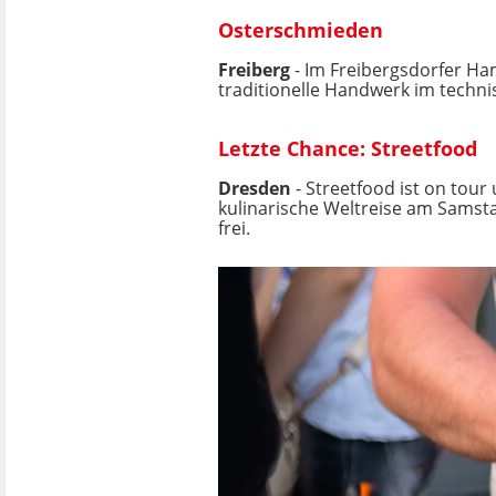
Osterschmieden
Freiberg
- Im Freibergsdorfer Ha
traditionelle Handwerk im technis
Letzte Chance: Streetfood
Dresden
- Streetfood ist on tou
kulinarische Weltreise am Samsta
frei.