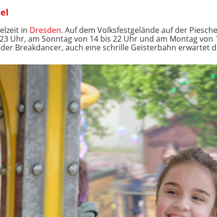
el
elzeit in
Dresden
. Auf dem Volksfestgelände auf der Piesche
23 Uhr, am Sonntag von 14 bis 22 Uhr und am Montag von 15
der Breakdancer, auch eine schrille Geisterbahn erwartet d