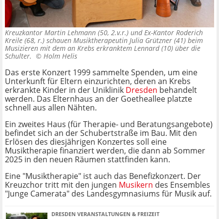
Kreuzkantor Martin Lehmann (50, 2.v.r.) und Ex-Kantor Roderich
Kreile (68, r.) schauen Musiktherapeutin Julia Grützner (41) beim
Musizieren mit dem an Krebs erkranktem Lennard (10) über die
Schulter. ©
Holm Helis
Das erste Konzert 1999 sammelte Spenden, um eine
Unterkunft für Eltern einzurichten, deren an Krebs
erkrankte Kinder in der Uniklinik
Dresden
behandelt
werden. Das Elternhaus an der Goetheallee platzte
schnell aus allen Nähten.
Ein zweites Haus (für Therapie- und Beratungsangebote)
befindet sich an der Schubertstraße im Bau. Mit den
Erlösen des diesjährigen Konzertes soll eine
Musiktherapie finanziert werden, die dann ab Sommer
2025 in den neuen Räumen stattfinden kann.
Eine "Musiktherapie" ist auch das Benefizkonzert. Der
Kreuzchor tritt mit den jungen
Musikern
des Ensembles
"Junge Camerata" des Landesgymnasiums für Musik auf.
DRESDEN VERANSTALTUNGEN & FREIZEIT