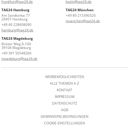
frankfurt@tag24.de
koeln@tag24.de
TAG24 Hamburg
TAG24 München
Am Sandtorkai 77
+49 89 215390320
20457 Hamburg
muenchen@tag24.de
+49 40 228608090
hamburg@tag24.de
TAG24 Magdeburg
Breiter Weg 8-10A
39104 Magdeburg
+49 391 50548260
magdeburg@tag24.de
WERBEMÖGLICHKEITEN
ALLE THEMEN A-Z
KONTAKT
IMPRESSUM
DATENSCHUTZ
AGB
GEWINNSPIELBEDINGUNGEN
COOKIE-EINSTELLUNGEN