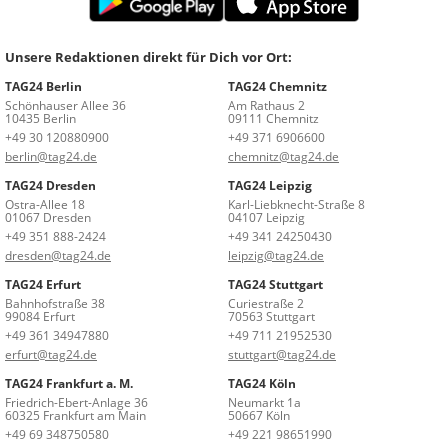
Unsere Redaktionen direkt für Dich vor Ort:
TAG24 Berlin
TAG24 Chemnitz
Schönhauser Allee 36
Am Rathaus 2
10435 Berlin
09111 Chemnitz
+49 30 120880900
+49 371 6906600
berlin@tag24.de
chemnitz@tag24.de
TAG24 Dresden
TAG24 Leipzig
Ostra-Allee 18
Karl-Liebknecht-Straße 8
01067 Dresden
04107 Leipzig
+49 351 888-2424
+49 341 24250430
dresden@tag24.de
leipzig@tag24.de
TAG24 Erfurt
TAG24 Stuttgart
Bahnhofstraße 38
Curiestraße 2
99084 Erfurt
70563 Stuttgart
+49 361 34947880
+49 711 21952530
erfurt@tag24.de
stuttgart@tag24.de
TAG24 Frankfurt a. M.
TAG24 Köln
Friedrich-Ebert-Anlage 36
Neumarkt 1a
60325 Frankfurt am Main
50667 Köln
+49 69 348750580
+49 221 98651990