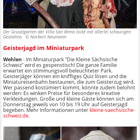
Der Gruselgarten der Villa San Remo lockt mit allerlei schaurigen
Gestalten. ©
Norbert Neumann
Geisterjagd im Miniaturpark
Wehlen
- Im Miniaturpark "Die Kleine Sächsische
Schweiz" wird es gespenstisch! Die ganze Familie
erwartet ein stimmungsvoll beleuchteter Park.
Geisterjäger können ein kniffliges Quiz lösen und die
Miniatureisenbahn bestaunen, die zum Geisterzug wird.
Wer passend kostümiert kommt, könnte zudem belohnt
werden: Es winken Preise für besonderes kreative
Verkleidungen. Große und kleine Gäste können sich am
Donnerstag jeweils von 10 bis 19 Uhr auf Geisterjagd
begeben. Mehr Informationen unter
kleine-saechsische-
schweiz.de
.