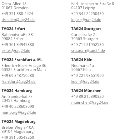
Ostra-Allee 18
Karl-Liebknecht-Straße 8
01067 Dresden
04107 Leipzig
+49 351 888-2424
+49 341 24250430
dresden@tag24.de
leipzig@tag24.de
TAG24 Erfurt
TAG24 Stuttgart
Bahnhofstraße 38
Curiestraße 2
99084 Erfurt
70563 Stuttgart
+49 361 34947880
+49 711 21952530
erfurt@tag24.de
stuttgart@tag24.de
TAG24 Frankfurt a. M.
TAG24 Köln
Friedrich-Ebert-Anlage 36
Neumarkt 1a
60325 Frankfurt am Main
50667 Köln
+49 69 348750580
+49 221 98651990
frankfurt@tag24.de
koeln@tag24.de
TAG24 Hamburg
TAG24 München
Am Sandtorkai 77
+49 89 215390320
20457 Hamburg
muenchen@tag24.de
+49 40 228608090
hamburg@tag24.de
TAG24 Magdeburg
Breiter Weg 8-10A
39104 Magdeburg
+49 391 50548260