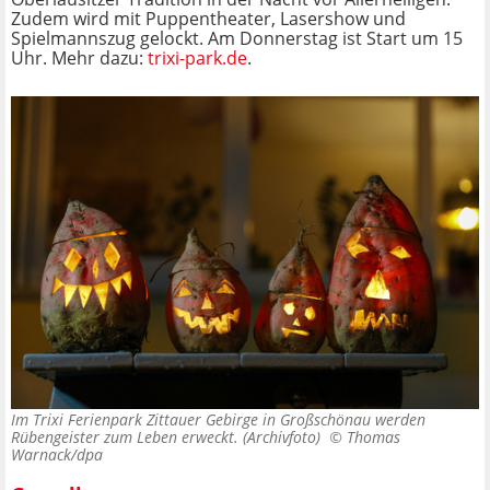
Zudem wird mit Puppentheater, Lasershow und
Spielmannszug gelockt. Am Donnerstag ist Start um 15
Uhr. Mehr dazu:
trixi-park.de
.
Im Trixi Ferienpark Zittauer Gebirge in Großschönau werden
Rübengeister zum Leben erweckt. (Archivfoto) ©
Thomas
Warnack/dpa