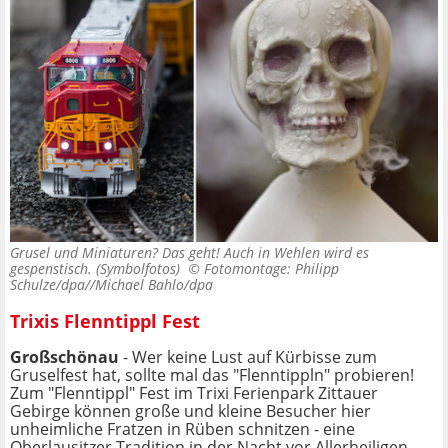
Grusel und Miniaturen? Das geht! Auch in Wehlen wird es
gespenstisch. (Symbolfotos) ©
Fotomontage: Philipp
Schulze/dpa//Michael Bahlo/dpa
Trixis Flenntippl Fest
Großschönau
- Wer keine Lust auf Kürbisse zum
Gruselfest hat, sollte mal das "Flenn­tippln" probieren!
Zum "Flenntippl" Fest im Trixi Ferienpark Zittauer
Gebirge können große und kleine Besucher hier
unheimliche Fratzen in Rüben schnitzen - eine
Oberlausitzer Tradition in der Nacht vor Allerheiligen.