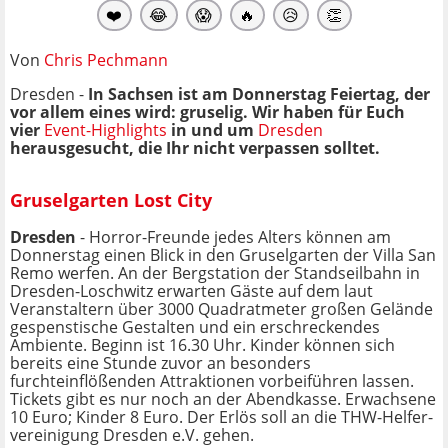
❤️
😂
😱
🔥
😥
👏
Von
Chris Pechmann
Dresden -
In Sachsen ist am Donnerstag Feiertag, der
vor allem eines wird: gruselig.
Wir haben für Euch
vier
Event-Highlights
in und um
Dresden
herausgesucht, die Ihr nicht verpassen solltet.
Gruselgarten Lost City
Dresden
- Horror-Freunde jedes Alters können am
Donnerstag einen Blick in den Gruselgarten der Villa San
Remo werfen. An der Bergstation der Standseilbahn in
Dresden-Loschwitz erwarten Gäste auf dem laut
Veranstaltern über 3000 Quadra­tmeter großen Gelände
gespenstische Gestalten und ein erschreckendes
Ambiente. Beginn ist 16.30 Uhr. Kinder können sich
bereits eine Stunde zuvor an besonders
furchteinflößenden Attraktionen vorbeiführen lassen.
Tickets gibt es nur noch an der Abendkasse. Erwachsene
10 Euro; Kinder 8 Euro. Der Erlös soll an die THW-Helfer­
vereinigung Dresden e.V. gehen.