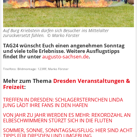
Auf Burg Kriebstein dürfen sich Besucher ins Mittelalter
zurückversetzt fühlen. ©
Marko Förster
TAG24 wünscht Euch einen angenehmen Sonntag
und viele tolle Erlebnisse.
Weitere Ausflugstipps
findet Ihr unter
augusto-sachsen.de
.
Titelfoto: Bildmontage: 123RF, Marko Förster
Mehr zum Thema
Dresden Veranstaltungen &
Freizeit
:
TREFFEN IN DRESDEN: SCHLAGERSTERNCHEN LINDA
JUNG LÄDT IHRE FANS IN DEN HAFEN
VON JAHR ZU JAHR WERDEN ES MEHR: REKORDZAHL AN
ELBESCHWIMMERN STÜRZT SICH IN DIE FLUTEN
SOMMER, SONNE, SONNTAGSAUSFLUG: HIER SIND ACHT
TIPPS FÜR DRESDEN UND UMGEBUNG