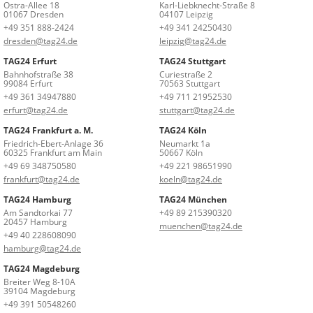
Ostra-Allee 18
Karl-Liebknecht-Straße 8
01067 Dresden
04107 Leipzig
+49 351 888-2424
+49 341 24250430
dresden@tag24.de
leipzig@tag24.de
TAG24 Erfurt
TAG24 Stuttgart
Bahnhofstraße 38
Curiestraße 2
99084 Erfurt
70563 Stuttgart
+49 361 34947880
+49 711 21952530
erfurt@tag24.de
stuttgart@tag24.de
TAG24 Frankfurt a. M.
TAG24 Köln
Friedrich-Ebert-Anlage 36
Neumarkt 1a
60325 Frankfurt am Main
50667 Köln
+49 69 348750580
+49 221 98651990
frankfurt@tag24.de
koeln@tag24.de
TAG24 Hamburg
TAG24 München
Am Sandtorkai 77
+49 89 215390320
20457 Hamburg
muenchen@tag24.de
+49 40 228608090
hamburg@tag24.de
TAG24 Magdeburg
Breiter Weg 8-10A
39104 Magdeburg
+49 391 50548260