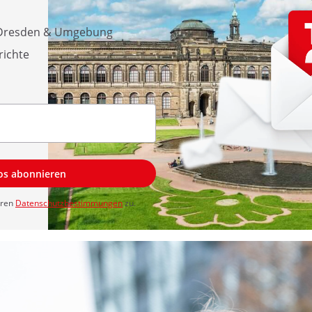
s Dresden & Umgebung
richte
los abonnieren
eren
Datenschutzbestimmungen
zu.