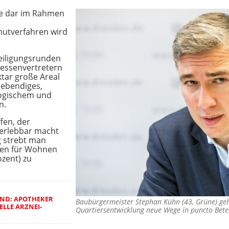
ke dar im Rahmen
utverfahren wird
teiligungsrunden
ressenvertretern
ktar große Areal
 lebendiges,
logischem und
n.
fen, der
 erlebbar macht
g strebt man
hen für Wohnen
zent) zu
ND: APOTHEKER I
Baubürgermeister Stephan Kühn (43, Grüne) geh
LLE ARZNEI-D
Quartiersentwicklung neue Wege in puncto Bet