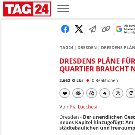
TAG24
DRESDEN
DRESDENS PLÄN
DRESDENS PLÄNE FÜR
QUARTIER BRAUCHT N
2.662
Klicks
0
Reaktionen
❤️
😂
😱
🔥
😥
👏
Von
Pia Lucchesi
Dresden -
Der unendlichen Gesc
neues Kapitel hinzugefügt: Am 
städtebaulichen und freiraum