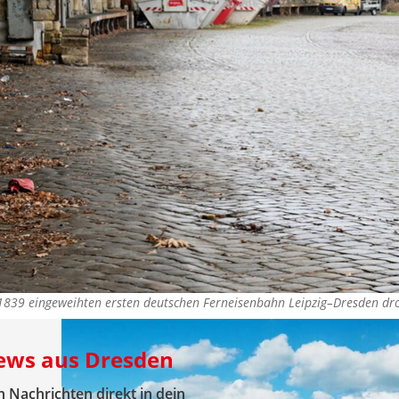
1839 eingeweihten ersten deutschen Ferneisenbahn Leipzig–Dresden dr
News aus Dresden
 Nachrichten direkt in dein