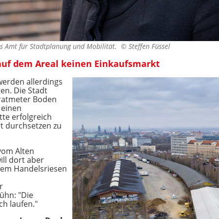
s Amt für Stadtplanung und Mobilität. ©
Steffen Füssel
 auf dem Areal keinen Einkaufsmarkt
werden allerdings
n. Die Stadt
dratmeter Boden
 einen
te erfolgreich
rt durchsetzen zu
 vom Alten
ill dort aber
dem Handelsriesen
r
ühn: "Die
h laufen."