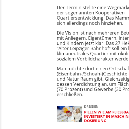
Der Termin stellte eine Wegmar
der sogenannten Kooperativen
Quartiersentwicklung. Das Mamm
sich allerdings noch hinziehen.
Die Vision ist nach mehreren Be
mit Anliegern, Eigentümern, Inte
und Kindern jetzt klar: Das 27 He
"Alter Leipziger Bahnhof" soll ein
klimaneutrales Quartier mit öko
sozialem Vorbildcharakter werde
Man möchte dort einen Ort schaf
(Eisenbahn-/Schoah-)Geschichte
und Natur Raum gibt. Gleichzeiti
dessen Verdichtung an, um Fläc
(70 Prozent) und Gewerbe (30 Pro
erschließen.
DRESDEN
PILLEN WIE AM FLIESSBA
NVESTIERT IN MASCHINE
OSIERUNG