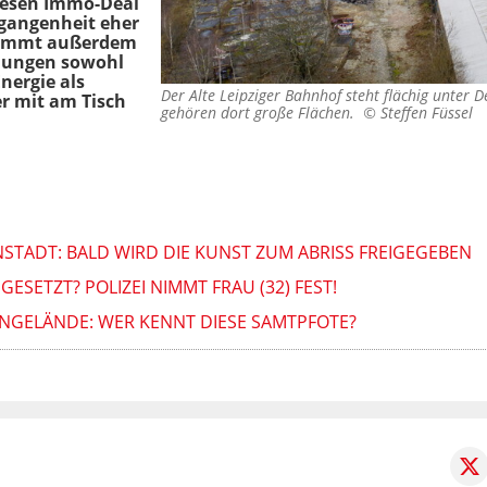
iesen Immo-Deal
rgangenheit eher
 kommt außerdem
dlungen sowohl
nergie als
Der Alte Leipziger Bahnhof steht flächig unter
r mit am Tisch
gehören dort große Flächen. ©
Steffen Füssel
NNSTADT: BALD WIRD DIE KUNST ZUM ABRISS FREIGEGEBEN
GESETZT? POLIZEI NIMMT FRAU (32) FEST!
NGELÄNDE: WER KENNT DIESE SAMTPFOTE?