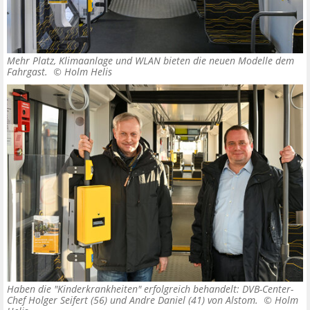
Mehr Platz, Klimaanlage und WLAN bieten die neuen Modelle dem
Fahrgast. ©
Holm Helis
Haben die "Kinderkrankheiten" erfolgreich behandelt: DVB-Center-
Chef Holger Seifert (56) und Andre Daniel (41) von Alstom. ©
Holm