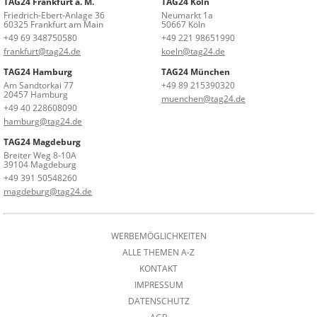
TAG24 Frankfurt a. M.
TAG24 Köln
Friedrich-Ebert-Anlage 36
Neumarkt 1a
60325 Frankfurt am Main
50667 Köln
+49 69 348750580
+49 221 98651990
frankfurt@tag24.de
koeln@tag24.de
TAG24 Hamburg
TAG24 München
Am Sandtorkai 77
+49 89 215390320
20457 Hamburg
muenchen@tag24.de
+49 40 228608090
hamburg@tag24.de
TAG24 Magdeburg
Breiter Weg 8-10A
39104 Magdeburg
+49 391 50548260
magdeburg@tag24.de
WERBEMÖGLICHKEITEN
ALLE THEMEN A-Z
KONTAKT
IMPRESSUM
DATENSCHUTZ