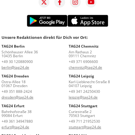
Unsere Redaktionen direkt für Dich vor Ort:
TAG24 Berlin
TAG24 Chemnitz
Schönhauser Allee 36
Am Rathaus 2
10435 Berlin
09111 Chemnitz
+49 30 120880900
+49 371 6906600
berlin@tag24.de
chemnitz@tag24.de
TAG24 Dresden
TAG24 Leipzig
Ostra-Allee 18
Karl-Liebknecht-Straße 8
01067 Dresden
04107 Leipzig
+49 351 888-2424
+49 341 24250430
dresden@tag24.de
leipzig@tag24.de
TAG24 Erfurt
TAG24 Stuttgart
Bahnhofstraße 38
Curiestraße 2
99084 Erfurt
70563 Stuttgart
+49 361 34947880
+49 711 21952530
erfurt@tag24.de
stuttgart@tag24.de