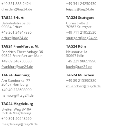
+49 351 888-2424
+49 341 24250430
dresden@tag24.de
leipzig@tag24.de
TAG24 Erfurt
TAG24 Stuttgart
Bahnhofstraße 38
Curiestraße 2
99084 Erfurt
70563 Stuttgart
+49 361 34947880
+49 711 21952530
erfurt@tag24.de
stuttgart@tag24.de
TAG24 Frankfurt a. M.
TAG24 Köln
Friedrich-Ebert-Anlage 36
Neumarkt 1a
60325 Frankfurt am Main
50667 Köln
+49 69 348750580
+49 221 98651990
frankfurt@tag24.de
koeln@tag24.de
TAG24 Hamburg
TAG24 München
Am Sandtorkai 77
+49 89 215390320
20457 Hamburg
muenchen@tag24.de
+49 40 228608090
hamburg@tag24.de
TAG24 Magdeburg
Breiter Weg 8-10A
39104 Magdeburg
+49 391 50548260
magdeburg@tag24.de