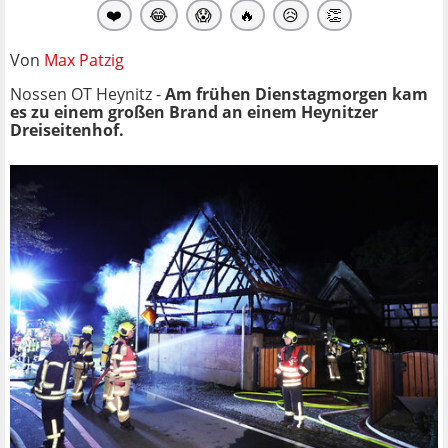
❤️
😂
😱
🔥
😥
👏
Von
Max Patzig
Nossen OT Heynitz -
Am frühen Dienstagmorgen kam
es zu einem großen Brand an einem Heynitzer
Dreiseitenhof.