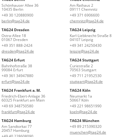
Schönhauser Allee 36
Am Rathaus 2
10435 Berlin
09111 Chemnitz
+49 30 120880900
+49 371 6906600
berlin@tag24.de
chemnitz@tag24.de
TAG24 Dresden
TAG24 Leipzig
Ostra-Allee 18
Karl-Liebknecht-Straße 8
01067 Dresden
04107 Leipzig
+49 351 888-2424
+49 341 24250430
dresden@tag24.de
leipzig@tag24.de
TAG24 Erfurt
TAG24 Stuttgart
Bahnhofstraße 38
Curiestraße 2
99084 Erfurt
70563 Stuttgart
+49 361 34947880
+49 711 21952530
erfurt@tag24.de
stuttgart@tag24.de
TAG24 Frankfurt a. M.
TAG24 Köln
Friedrich-Ebert-Anlage 36
Neumarkt 1a
60325 Frankfurt am Main
50667 Köln
+49 69 348750580
+49 221 98651990
frankfurt@tag24.de
koeln@tag24.de
TAG24 Hamburg
TAG24 München
Am Sandtorkai 77
+49 89 215390320
20457 Hamburg
muenchen@tag24.de
+49 40 228608090