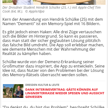
Der Dresdner Student Hendrik Schülke (25, r.) mit Apple-Chef Tim
Cook (64, M.). ©
Apple/dpa
Kern der Anwendung von Hendrik Schülke (25) mit dem
Namen "Dementi" ist ein Memory-Spiel mit 16 Bildern.
Es gibt jedoch einen Haken: Alle drei Züge vertauschen
sich die Bilder im Hintergrund. So kann es passieren,
dass man statt der sicher geglaubten Lösung plötzlich
das falsche Bild umdreht. Die App soll erlebbar machen,
wie demente Menschen mit der Wahrnehmung der
Realität zu kämpfen haben.
Schülke wurde von der Demenz-Erkrankung seiner
Großmutter dazu inspiriert, die App zu entwickeln. Seine
Idee ist, dass Nutzer von den Problemen bei der Lösung
des Memory-Rätsels überrascht werden sollen.
DRESDEN KULTUR & LEUTE
DANK INTERIMSVERTRAG: GÄSTE KÖNNEN AUF
LINGNERTERRASSE WIEDER SPEISEN UND AUSSICHT
GENIESSEN
"Da denkst du, du bist das Problem", beschreibt Schülke