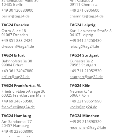
Schönhauser Allee 36
Am Rathaus 2
10435 Berlin
09111 Chemnitz
+49 30 120880900
+49 371 6906600
berlin@tag24.de
chemnitz@tag24.de
TAG24 Dresden
TAG24 Leipzig
Ostra-Allee 18
Karl-Liebknecht-Straße 8
01067 Dresden
04107 Leipzig
+49 351 888-2424
+49 341 24250430
dresden@tag24.de
leipzig@tag24.de
TAG24 Erfurt
TAG24 Stuttgart
Bahnhofstraße 38
Curiestraße 2
99084 Erfurt
70563 Stuttgart
+49 361 34947880
+49 711 21952530
erfurt@tag24.de
stuttgart@tag24.de
TAG24 Frankfurt a. M.
TAG24 Köln
Friedrich-Ebert-Anlage 36
Neumarkt 1a
60325 Frankfurt am Main
50667 Köln
+49 69 348750580
+49 221 98651990
frankfurt@tag24.de
koeln@tag24.de
TAG24 Hamburg
TAG24 München
Am Sandtorkai 77
+49 89 215390320
20457 Hamburg
muenchen@tag24.de
+49 40 228608090