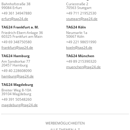
Bahnhofstraße 38
Curiestraße 2
99084 Erfurt
70563 Stuttgart
+49 361 34947880
+49 711 21952530
erfurt@tag24.de
stuttgart@tag24.de
TAG24 Frankfurt a. M.
TAG24 Köln
Friedrich-Ebert-Anlage 36
Neumarkt 1a
60325 Frankfurt am Main
50667 Köln
+49 69 348750580
+49 221 98651990
frankfurt@tag24.de
koeln@tag24.de
TAG24 Hamburg
TAG24 München
Am Sandtorkai 77
+49 89 215390320
20457 Hamburg
muenchen@tag24.de
+49 40 228608090
hamburg@tag24.de
TAG24 Magdeburg
Breiter Weg 8-10A
39104 Magdeburg
+49 391 50548260
magdeburg@tag24.de
WERBEMÖGLICHKEITEN
ALLE THEMEN A-Z