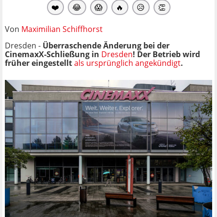
❤️
😂
😱
🔥
😥
👏
Von
Maximilian Schiffhorst
Dresden -
Überraschende Änderung bei der
CinemaxX-Schließung in
Dresden
! Der Betrieb wird
früher eingestellt
als ursprünglich angekündigt
.