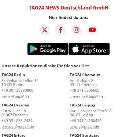
TAG24 NEWS Deutschland GmbH
Hier findest du uns:
Unsere Redaktionen direkt für Dich vor Ort:
TAG24 Berlin
TAG24 Chemnitz
Schönhauser Allee 36
Am Rathaus 2
10435 Berlin
09111 Chemnitz
+49 30 120880900
+49 371 6906600
berlin@tag24.de
chemnitz@tag24.de
TAG24 Dresden
TAG24 Leipzig
Ostra-Allee 18
Karl-Liebknecht-Straße 8
01067 Dresden
04107 Leipzig
+49 351 888-2424
+49 341 24250430
dresden@tag24.de
leipzig@tag24.de
TAG24 Erfurt
TAG24 Stuttgart