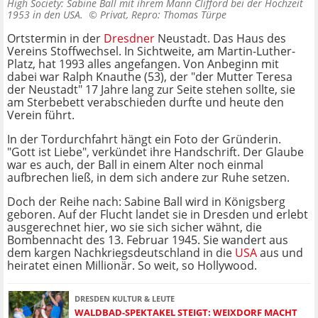
High Society: Sabine Ball mit ihrem Mann Clifford bei der Hochzeit
1953 in den USA. ©
Privat, Repro: Thomas Türpe
Ortstermin in der
Dresdner
Neustadt. Das Haus des
Vereins Stoffwechsel. In Sichtweite, am Martin-Luther-
Platz, hat 1993 alles angefangen. Von Anbeginn mit
dabei war Ralph Knauthe (53), der "der Mutter Teresa
der Neustadt" 17 Jahre lang zur Seite stehen sollte, sie
am Sterbebett verabschieden durfte und heute den
Verein führt.
In der Tordurchfahrt hängt ein Foto der Gründerin.
"Gott ist Liebe", verkündet ihre Handschrift. Der Glaube
war es auch, der Ball in einem Alter noch einmal
aufbrechen ließ, in dem sich andere zur Ruhe setzen.
Doch der Reihe nach: Sabine Ball wird in Königsberg
geboren. Auf der Flucht landet sie in Dresden und erlebt
ausgerechnet hier, wo sie sich sicher wähnt, die
Bombennacht des 13. Februar 1945. Sie wandert aus
dem kargen Nachkriegsdeutschland in die
USA
aus und
heiratet einen Millionär. So weit, so Hollywood.
DRESDEN KULTUR & LEUTE
WALDBAD-SPEKTAKEL STEIGT: WEIXDORF MACHT