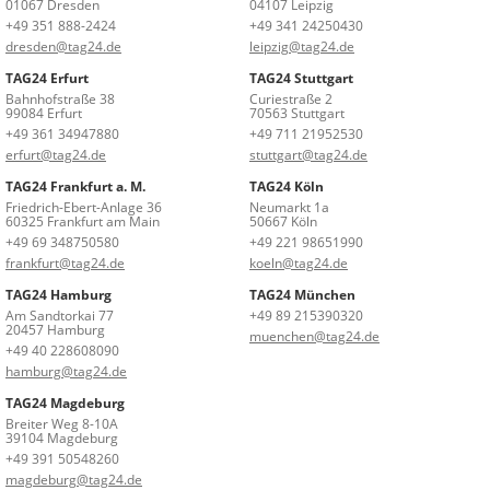
01067 Dresden
04107 Leipzig
+49 351 888-2424
+49 341 24250430
dresden@tag24.de
leipzig@tag24.de
TAG24 Erfurt
TAG24 Stuttgart
Bahnhofstraße 38
Curiestraße 2
99084 Erfurt
70563 Stuttgart
+49 361 34947880
+49 711 21952530
erfurt@tag24.de
stuttgart@tag24.de
TAG24 Frankfurt a. M.
TAG24 Köln
Friedrich-Ebert-Anlage 36
Neumarkt 1a
60325 Frankfurt am Main
50667 Köln
+49 69 348750580
+49 221 98651990
frankfurt@tag24.de
koeln@tag24.de
TAG24 Hamburg
TAG24 München
Am Sandtorkai 77
+49 89 215390320
20457 Hamburg
muenchen@tag24.de
+49 40 228608090
hamburg@tag24.de
TAG24 Magdeburg
Breiter Weg 8-10A
39104 Magdeburg
+49 391 50548260
magdeburg@tag24.de