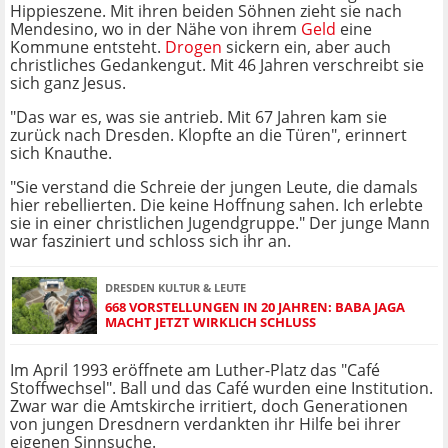
Hippieszene. Mit ihren beiden Söhnen zieht sie nach
Mendesino, wo in der Nähe von ihrem
Geld
eine
Kommune entsteht.
Drogen
sickern ein, aber auch
christliches Gedankengut. Mit 46 Jahren verschreibt sie
sich ganz Jesus.
"Das war es, was sie antrieb. Mit 67 Jahren kam sie
zurück nach Dresden. Klopfte an die Türen", erinnert
sich Knauthe.
"Sie verstand die Schreie der jungen Leute, die damals
hier rebellierten. Die keine Hoffnung sahen. Ich erlebte
sie in einer christlichen Jugendgruppe." Der junge Mann
war fasziniert und schloss sich ihr an.
DRESDEN KULTUR & LEUTE
668 VORSTELLUNGEN IN 20 JAHREN: BABA JAGA
MACHT JETZT WIRKLICH SCHLUSS
Im April 1993 eröffnete am Luther-Platz das "Café
Stoffwechsel". Ball und das Café wurden eine Institution.
Zwar war die Amtskirche irritiert, doch Generationen
von jungen Dresdnern verdankten ihr Hilfe bei ihrer
eigenen Sinnsuche.