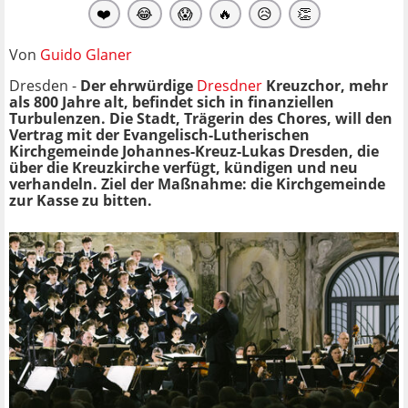
❤️
😂
😱
🔥
😥
👏
Von
Guido Glaner
Dresden -
Der ehrwürdige
Dresdner
Kreuzchor, mehr
als 800 Jahre alt, befindet sich in finanziellen
Turbulenzen. Die Stadt, Trägerin des Chores, will den
Vertrag mit der Evangelisch-Lutherischen
Kirchgemeinde Johannes-Kreuz-Lukas Dresden, die
über die Kreuzkirche verfügt, kündigen und neu
verhandeln. Ziel der Maßnahme: die Kirchgemeinde
zur Kasse zu bitten.