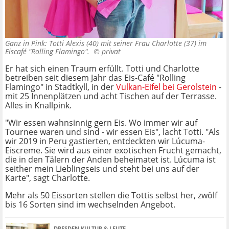
Ganz in Pink: Totti Alexis (40) mit seiner Frau Charlotte (37) im
Eiscafé "Rolling Flamingo". ©
privat
Er hat sich einen Traum erfüllt. Totti und Charlotte
betreiben seit diesem Jahr das Eis-Café "Rolling
Flamingo" in Stadtkyll, in der
Vulkan-Eifel bei Gerolstein
-
mit 25 Innenplätzen und acht Tischen auf der Terrasse.
Alles in Knallpink.
"Wir essen wahnsinnig gern Eis. Wo immer wir auf
Tournee waren und sind - wir essen Eis", lacht Totti. "Als
wir 2019 in Peru gastierten, entdeckten wir Lúcuma-
Eiscreme. Sie wird aus einer exotischen Frucht gemacht,
die in den Tälern der Anden beheimatet ist. Lúcuma ist
seither mein Lieblingseis und steht bei uns auf der
Karte", sagt Charlotte.
Mehr als 50 Eissorten stellen die Tottis selbst her, zwölf
bis 16 Sorten sind im wechselnden Angebot.
DRESDEN KULTUR & LEUTE