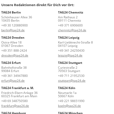
Unsere Redaktionen direkt für Dich vor Ort:
TAG24 Berlin
TAG24 Chemnitz
Schönhauser Allee 36
Am Rathaus 2
10435 Berlin
09111 Chemnitz
+49 30 120880900
+49 371 6906600
berlin@tag24.de
chemnitz@tag24.de
TAG24 Dresden
TAG24 Leipzig
Ostra-Allee 18
Karl-Liebknecht-Straße 8
01067 Dresden
04107 Leipzig
+49 351 888-2424
+49 341 24250430
dresden@tag24.de
leipzig@tag24.de
TAG24 Erfurt
TAG24 Stuttgart
Bahnhofstraße 38
Curiestraße 2
99084 Erfurt
70563 Stuttgart
+49 361 34947880
+49 711 21952530
erfurt@tag24.de
stuttgart@tag24.de
TAG24 Frankfurt a. M.
TAG24 Köln
Friedrich-Ebert-Anlage 36
Neumarkt 1a
60325 Frankfurt am Main
50667 Köln
+49 69 348750580
+49 221 98651990
frankfurt@tag24.de
koeln@tag24.de
TAG24 Hamburg
TAG24 München