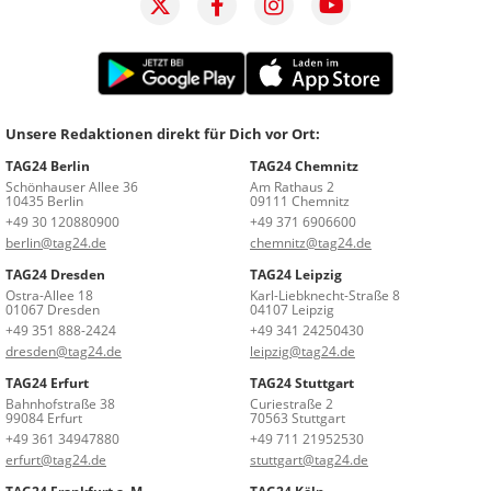
Unsere Redaktionen direkt für Dich vor Ort:
TAG24 Berlin
TAG24 Chemnitz
Schönhauser Allee 36
Am Rathaus 2
10435 Berlin
09111 Chemnitz
+49 30 120880900
+49 371 6906600
berlin@tag24.de
chemnitz@tag24.de
TAG24 Dresden
TAG24 Leipzig
Ostra-Allee 18
Karl-Liebknecht-Straße 8
01067 Dresden
04107 Leipzig
+49 351 888-2424
+49 341 24250430
dresden@tag24.de
leipzig@tag24.de
TAG24 Erfurt
TAG24 Stuttgart
Bahnhofstraße 38
Curiestraße 2
99084 Erfurt
70563 Stuttgart
+49 361 34947880
+49 711 21952530
erfurt@tag24.de
stuttgart@tag24.de