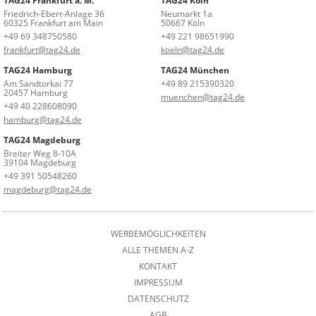
TAG24 Frankfurt a. M.
TAG24 Köln
Friedrich-Ebert-Anlage 36
Neumarkt 1a
60325 Frankfurt am Main
50667 Köln
+49 69 348750580
+49 221 98651990
frankfurt@tag24.de
koeln@tag24.de
TAG24 Hamburg
TAG24 München
Am Sandtorkai 77
+49 89 215390320
20457 Hamburg
muenchen@tag24.de
+49 40 228608090
hamburg@tag24.de
TAG24 Magdeburg
Breiter Weg 8-10A
39104 Magdeburg
+49 391 50548260
magdeburg@tag24.de
WERBEMÖGLICHKEITEN
ALLE THEMEN A-Z
KONTAKT
IMPRESSUM
DATENSCHUTZ
AGB