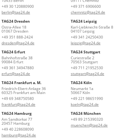
10435 Berlin
09111 Chemnitz
+49 30 120880900
+49 371 6906600
berlin@tag24.de
chemnitz@tag24.de
TAG24 Dresden
TAG24 Leipzig
Ostra-Allee 18
Karl-Liebknecht-Straße 8
01067 Dresden
04107 Leipzig
+49 351 888-2424
+49 341 24250430
dresden@tag24.de
leipzig@tag24.de
TAG24 Erfurt
TAG24 Stuttgart
Bahnhofstraße 38
Curiestraße 2
99084 Erfurt
70563 Stuttgart
+49 361 34947880
+49 711 21952530
erfurt@tag24.de
stuttgart@tag24.de
TAG24 Frankfurt a. M.
TAG24 Köln
Friedrich-Ebert-Anlage 36
Neumarkt 1a
60325 Frankfurt am Main
50667 Köln
+49 69 348750580
+49 221 98651990
frankfurt@tag24.de
koeln@tag24.de
TAG24 Hamburg
TAG24 München
Am Sandtorkai 77
+49 89 215390320
20457 Hamburg
muenchen@tag24.de
+49 40 228608090
hamburg@tag24.de