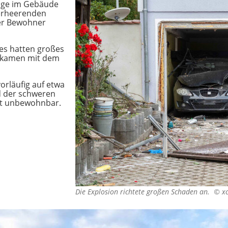
age im Gebäude
verheerenden
ger Bewohner
es hatten großes
d kamen mit dem
rläufig auf etwa
d der schweren
it unbewohnbar.
Die Explosion richtete großen Schaden an. ©
x