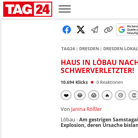
TAG24
DRESDEN
DRESDEN LOKA
HAUS IN LÖBAU NAC
SCHWERVERLETZTER!
10.694
Klicks
0
Reaktionen
❤️
😂
😱
🔥
😥
👏
Von
Janina Rößler
Löbau -
Am gestrigen Samstagab
Explosion, deren Ursache bislan