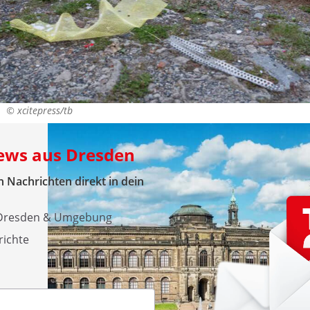
t. ©
xcitepress/tb
News aus Dresden
 Nachrichten direkt in dein
s Dresden & Umgebung
richte