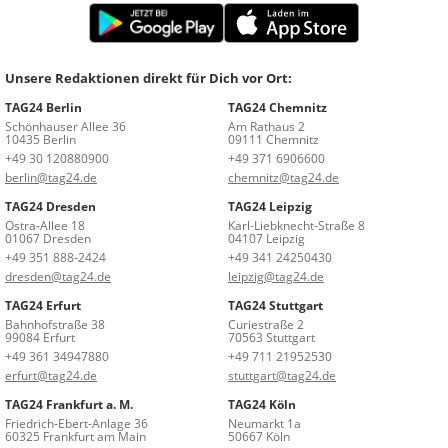
Unsere Redaktionen direkt für Dich vor Ort:
TAG24 Berlin
TAG24 Chemnitz
Schönhauser Allee 36
Am Rathaus 2
10435 Berlin
09111 Chemnitz
+49 30 120880900
+49 371 6906600
berlin@tag24.de
chemnitz@tag24.de
TAG24 Dresden
TAG24 Leipzig
Ostra-Allee 18
Karl-Liebknecht-Straße 8
01067 Dresden
04107 Leipzig
+49 351 888-2424
+49 341 24250430
dresden@tag24.de
leipzig@tag24.de
TAG24 Erfurt
TAG24 Stuttgart
Bahnhofstraße 38
Curiestraße 2
99084 Erfurt
70563 Stuttgart
+49 361 34947880
+49 711 21952530
erfurt@tag24.de
stuttgart@tag24.de
TAG24 Frankfurt a. M.
TAG24 Köln
Friedrich-Ebert-Anlage 36
Neumarkt 1a
60325 Frankfurt am Main
50667 Köln