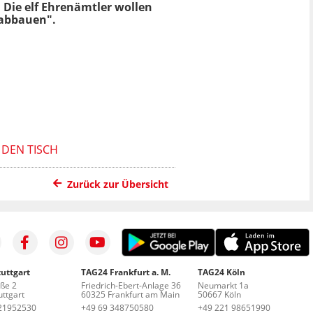
 Die elf Ehrenämtler wollen
 abbauen".
 DEN TISCH
Zurück zur Übersicht
uttgart
TAG24 Frankfurt a. M.
TAG24 Köln
aße 2
Friedrich-Ebert-Anlage 36
Neumarkt 1a
ttgart
60325 Frankfurt am Main
50667 Köln
21952530
+49 69 348750580
+49 221 98651990