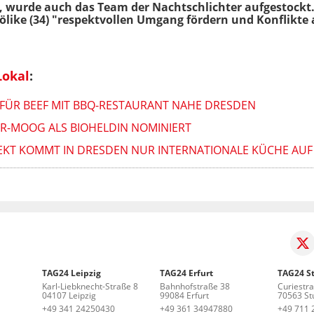
 wurde auch das Team der Nachtschlichter aufgestockt.
Bölike (34) "respektvollen Umgang fördern und Konflikte
Lokal
:
FÜR BEEF MIT BBQ-RESTAURANT NAHE DRESDEN
ER-MOOG ALS BIOHELDIN NOMINIERT
JEKT KOMMT IN DRESDEN NUR INTERNATIONALE KÜCHE AUF
TAG24 Leipzig
TAG24 Erfurt
TAG24 St
Karl-Liebknecht-Straße 8
Bahnhofstraße 38
Curiestr
04107 Leipzig
99084 Erfurt
70563 Stu
+49 341 24250430
+49 361 34947880
+49 711 