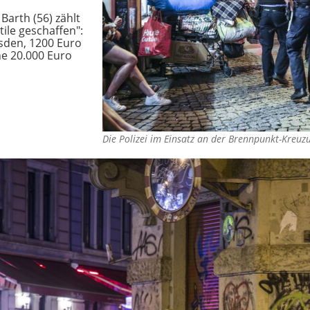
Barth (56) zählt
ile geschaffen":
esden, 1200 Euro
ne 20.000 Euro
Die Polizei im Einsatz an der Brennpunkt-Kreu