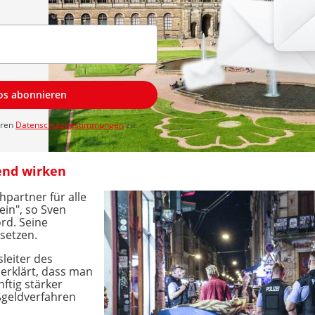
los abonnieren
eren
Datenschutzbestimmungen
zu.
end wirken
chpartner für alle
in", so Sven
ord. Seine
setzen.
leiter des
erklärt, dass man
ftig stärker
ßgeldverfahren