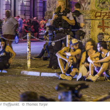
er Treffpunkt. ©
Thomas Türpe