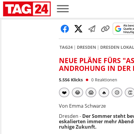
TAG24
DRESDEN
DRESDEN LOKA
NEUE PLÄNE FÜRS "AS
NDROHUNG IN DER N
5.556
Klicks
0
Reaktionen
❤️
😂
😱
🔥
😥
👏
Von Emma Schwarze
Dresden -
Der Sommer steht bevo
eskalierten immer mehr Abend
ruhige Zukunft.