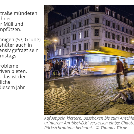
straße mündeten
ohner
r Müll und
inpfützen.
nigen (57, Grüne)
shüter auch in
nsiv gefragt sein
amstags.
Probleme
tiven bieten,
 das ist der
liche
diesem Jahr
Auf Ampeln klettern, Bassboxen bis zum Anschl
urinieren: Am "Assi-Eck“ vergessen einige Chaot
Rücksichtnahme bedeutet. ©
Thomas Türpe