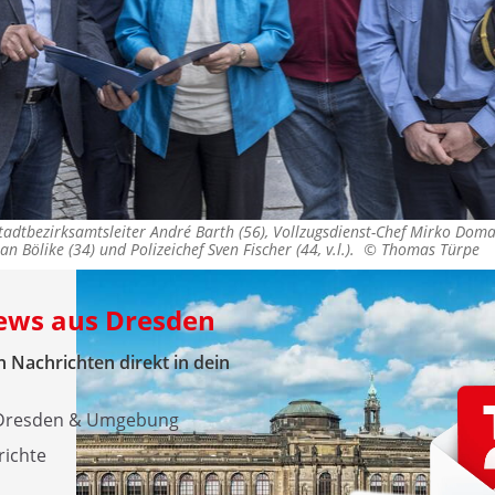
tadtbezirksamtsleiter André Barth (56), Vollzugsdienst-Chef Mirko Dom
an Bölike (34) und Polizeichef Sven Fischer (44, v.l.). ©
Thomas Türpe
News aus Dresden
 Nachrichten direkt in dein
s Dresden & Umgebung
richte