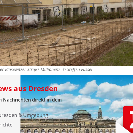
der Blasewitzer Straße Millionen? ©
Steffen Füssel
News aus Dresden
 Nachrichten direkt in dein
s Dresden & Umgebung
richte