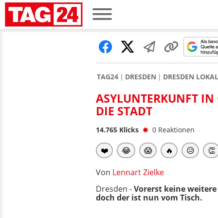
TAG24
DRESDEN
DRESDEN LOKA
ASYLUNTERKUNFT IN 
DIE STADT
14.765
Klicks
0
Reaktionen
❤️
😂
😱
🔥
😥
👏
Von
Lennart Zielke
Dresden -
Vorerst keine weiter
doch der ist nun vom Tisch.