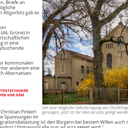
, Briefe an
ögliche
n Altgorbitz gab es
.
von
44, Grüne) in
rtschaftlichen
g in eine
sylsuchende
der kommunalen
unter anderem eine
ch Alternativen.
RTENTECHNIKER
DEN VOR DEM
Um eine mögliche Unterbringung von Flüchtlin
Christian Pinkert
gerungen. Jetzt ist die Idee ad acta gelegt wor
 die Spannungen im
Migrationsbelastung ist den Bürgern bei bestem Willen auch 
Standort Uthmannstraße nun ad acta gelegt wird."