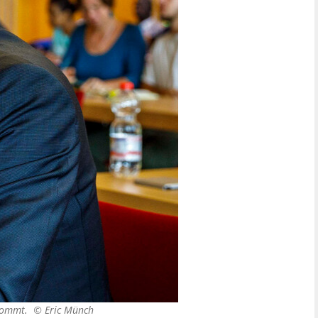
e kommt. ©
Eric Münch