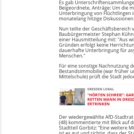
Es gab Unterschriftensammlungen
Beigeordnete, Anträge: Um die m
Unterbringung von Flüchtlingen i
monatelang hitzige Diskussionen
Nun teilte der Geschäftsbereich 
Baubürgermeister Stephan Kühn (
einer Hausmitteilung mit: "Aus wi
Gründen erfolgt keine Herrichtun
dauerhafte Unterbringung für a
Menschen."
Für eine sonstige Nachnutzung 
Bestandsimmobilie (war früher 
Mittelschule) prüft die Stadt jedo
DRESDEN LOKAL
"HÖRTEN SCHREIE": GA
RETTEN MANN IN DRES
ERTRINKEN
Der wiedergewählte AfD-Stadtrat 
(48) kommentierte mit Blick auf
Stadtteil Gorbitz: "Eine weitere 
ist es gut und richtig, dass der 