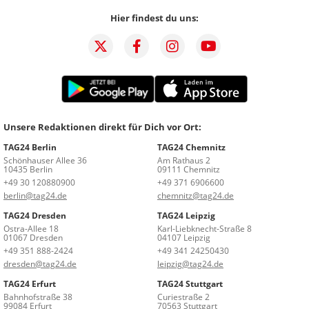
Hier findest du uns:
Unsere Redaktionen direkt für Dich vor Ort:
TAG24 Berlin
TAG24 Chemnitz
Schönhauser Allee 36
Am Rathaus 2
10435 Berlin
09111 Chemnitz
+49 30 120880900
+49 371 6906600
berlin@tag24.de
chemnitz@tag24.de
TAG24 Dresden
TAG24 Leipzig
Ostra-Allee 18
Karl-Liebknecht-Straße 8
01067 Dresden
04107 Leipzig
+49 351 888-2424
+49 341 24250430
dresden@tag24.de
leipzig@tag24.de
TAG24 Erfurt
TAG24 Stuttgart
Bahnhofstraße 38
Curiestraße 2
99084 Erfurt
70563 Stuttgart