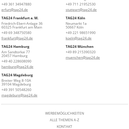
+49 361 34947880
+49 711 21952530
erfurt@tag24.de
stuttgart@tag24.de
TAG24 Frankfurt a. M.
TAG24 Köln
Friedrich-Ebert-Anlage 36
Neumarkt 1a
60325 Frankfurt am Main
50667 Köln
+49 69 348750580
+49 221 98651990
frankfurt@tag24.de
koeln@tag24.de
TAG24 Hamburg
TAG24 München
Am Sandtorkai 77
+49 89 215390320
20457 Hamburg
muenchen@tag24.de
+49 40 228608090
hamburg@tag24.de
TAG24 Magdeburg
Breiter Weg 8-10A
39104 Magdeburg
+49 391 50548260
magdeburg@tag24.de
WERBEMÖGLICHKEITEN
ALLE THEMEN A-Z
KONTAKT