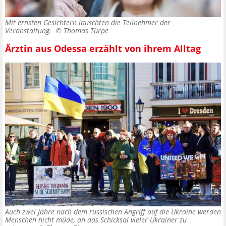
Mit ernsten Gesichtern lauschten die Teilnehmer der
Veranstaltung. ©
Thomas Türpe
Ärztin aus Odessa erzählt von ihrem Alltag
Auch zwei Jahre nach dem russischen Angriff auf die Ukraine werden
Menschen nicht müde, an das Schicksal vieler Ukrainer zu