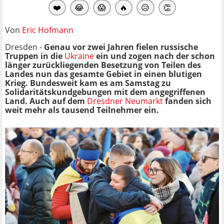
❤️
😂
😱
🔥
😥
👏
Von
Eric Hofmann
Dresden -
Genau vor zwei Jahren fielen russische
Truppen in die
Ukraine
ein und zogen nach der schon
länger zurückliegenden Besetzung von Teilen des
Landes nun das gesamte Gebiet in einen blutigen
Krieg. Bundesweit kam es am Samstag zu
Solidaritätskundgebungen mit dem angegriffenen
Land. Auch auf dem
Dresdner Neumarkt
fanden sich
weit mehr als tausend Teilnehmer ein.