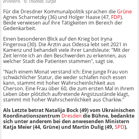
erinnern. ©
Thomas Türpe
Für die Dresdner Kommunalpolitik sprachen die
Grüne
Agnes Scharnetzky (36) und Holger Haase (47,
FDP
).
Beide verwiesen auf ihre Tätigkeiten im Bereich der
Gedenkarbeit.
Einen besonderen Blick auf den Krieg bot Iryna
Fingerova (30). Die Ärztin aus Odessa lebt seit 2021 in
Kamenz und behandelt viele ihrer Landsleute: "Mit der
Zeit lernte ich an den Beschwerden zu erkennen, aus
welcher Stadt die Patienten stammen", sagt sie.
"Nach einem Monat verstand ich: Eine junge Frau von
schwächlicher Statur, die weder schlafen noch essen
kann, stammt mit hoher Wahrscheinlichkeit aus
Cherson. Eine Frau über 60, die zum ersten Mal in ihrem
Leben über plötzlich auftretende Angstzustände klagt,
stammt mit hoher Wahrscheinlichkeit aus Charkiw."
Als Letzte betrat Natalija Bock (49) vom Ukrainischen
Koordinationszentrum
Dresden
die Bühne, bedankte
sich unter anderem bei den anwesenden Ministern
Katja Meier (44, Grüne) und Martin Dulig (49,
SPD
).