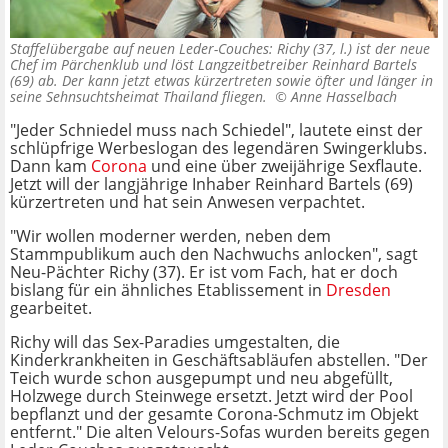
Staffelübergabe auf neuen Leder-Couches: Richy (37, l.) ist der neue
Chef im Pärchenklub und löst Langzeitbetreiber Reinhard Bartels
(69) ab. Der kann jetzt etwas kürzertreten sowie öfter und länger in
seine Sehnsuchtsheimat Thailand fliegen. ©
Anne Hasselbach
"Jeder Schniedel muss nach Schiedel", lautete einst der
schlüpfrige Werbeslogan des legendären Swingerklubs.
Dann kam
Corona
und eine über zweijährige Sexflaute.
Jetzt will der langjährige Inhaber Reinhard Bartels (69)
kürzertreten und hat sein Anwesen verpachtet.
"Wir wollen moderner werden, neben dem
Stammpublikum auch den Nachwuchs anlocken", sagt
Neu-Pächter Richy (37). Er ist vom Fach, hat er doch
bislang für ein ähnliches Etablissement in
Dresden
gearbeitet.
Richy will das Sex-Paradies umgestalten, die
Kinderkrankheiten in Geschäftsabläufen abstellen. "Der
Teich wurde schon ausgepumpt und neu abgefüllt,
Holzwege durch Steinwege ersetzt. Jetzt wird der Pool
bepflanzt und der gesamte Corona-Schmutz im Objekt
entfernt." Die alten Velours-Sofas wurden bereits gegen