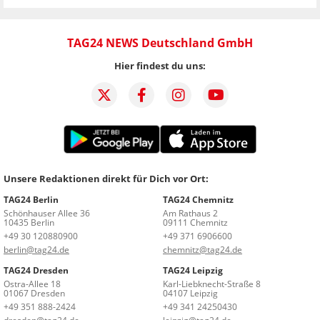
TAG24 NEWS Deutschland GmbH
Hier findest du uns:
Unsere Redaktionen direkt für Dich vor Ort:
TAG24 Berlin
TAG24 Chemnitz
Schönhauser Allee 36
Am Rathaus 2
10435 Berlin
09111 Chemnitz
+49 30 120880900
+49 371 6906600
berlin@tag24.de
chemnitz@tag24.de
TAG24 Dresden
TAG24 Leipzig
Ostra-Allee 18
Karl-Liebknecht-Straße 8
01067 Dresden
04107 Leipzig
+49 351 888-2424
+49 341 24250430