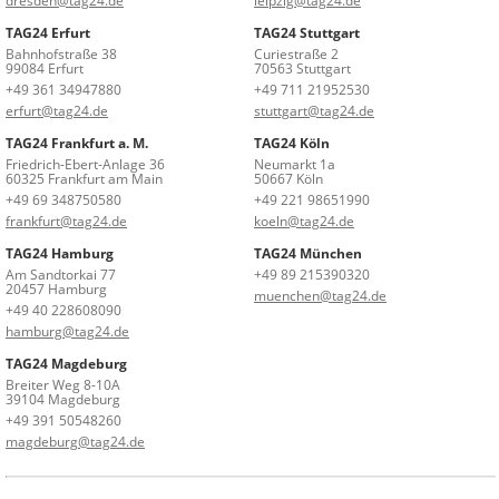
dresden@tag24.de
leipzig@tag24.de
TAG24 Erfurt
TAG24 Stuttgart
Bahnhofstraße 38
Curiestraße 2
99084 Erfurt
70563 Stuttgart
+49 361 34947880
+49 711 21952530
erfurt@tag24.de
stuttgart@tag24.de
TAG24 Frankfurt a. M.
TAG24 Köln
Friedrich-Ebert-Anlage 36
Neumarkt 1a
60325 Frankfurt am Main
50667 Köln
+49 69 348750580
+49 221 98651990
frankfurt@tag24.de
koeln@tag24.de
TAG24 Hamburg
TAG24 München
Am Sandtorkai 77
+49 89 215390320
20457 Hamburg
muenchen@tag24.de
+49 40 228608090
hamburg@tag24.de
TAG24 Magdeburg
Breiter Weg 8-10A
39104 Magdeburg
+49 391 50548260
magdeburg@tag24.de