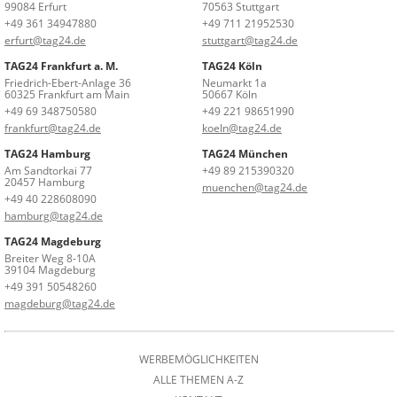
99084 Erfurt
70563 Stuttgart
+49 361 34947880
+49 711 21952530
erfurt@tag24.de
stuttgart@tag24.de
TAG24 Frankfurt a. M.
TAG24 Köln
Friedrich-Ebert-Anlage 36
Neumarkt 1a
60325 Frankfurt am Main
50667 Köln
+49 69 348750580
+49 221 98651990
frankfurt@tag24.de
koeln@tag24.de
TAG24 Hamburg
TAG24 München
Am Sandtorkai 77
+49 89 215390320
20457 Hamburg
muenchen@tag24.de
+49 40 228608090
hamburg@tag24.de
TAG24 Magdeburg
Breiter Weg 8-10A
39104 Magdeburg
+49 391 50548260
magdeburg@tag24.de
WERBEMÖGLICHKEITEN
ALLE THEMEN A-Z