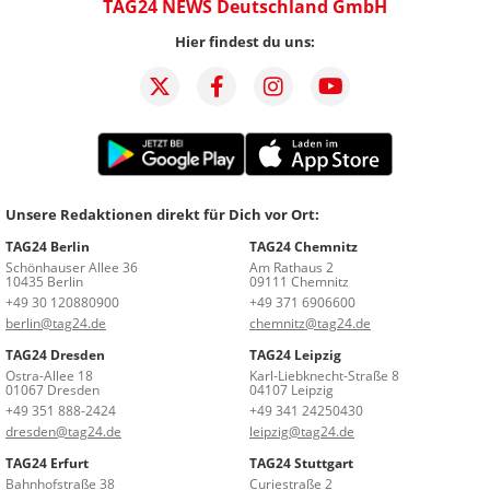
TAG24 NEWS Deutschland GmbH
Hier findest du uns:
Unsere Redaktionen direkt für Dich vor Ort:
TAG24 Berlin
TAG24 Chemnitz
Schönhauser Allee 36
Am Rathaus 2
10435 Berlin
09111 Chemnitz
+49 30 120880900
+49 371 6906600
berlin@tag24.de
chemnitz@tag24.de
TAG24 Dresden
TAG24 Leipzig
Ostra-Allee 18
Karl-Liebknecht-Straße 8
01067 Dresden
04107 Leipzig
+49 351 888-2424
+49 341 24250430
dresden@tag24.de
leipzig@tag24.de
TAG24 Erfurt
TAG24 Stuttgart
Bahnhofstraße 38
Curiestraße 2