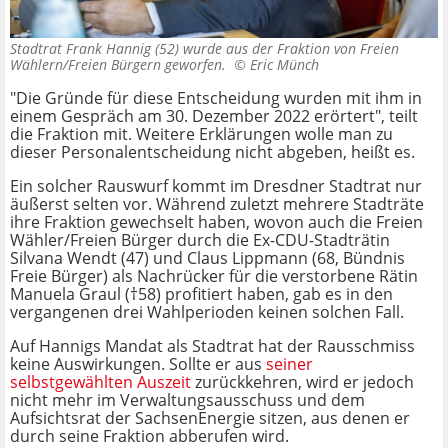
Stadtrat Frank Hannig (52) wurde aus der Fraktion von Freien
Wählern/Freien Bürgern geworfen. ©
Eric Münch
"Die Gründe für diese Entscheidung wurden mit ihm in
einem Gespräch am 30. Dezember 2022 erörtert", teilt
die Fraktion mit. Weitere Erklärungen wolle man zu
dieser Personalentscheidung nicht abgeben, heißt es.
Ein solcher Rauswurf kommt im Dresdner Stadtrat nur
äußerst selten vor. Während zuletzt mehrere Stadträte
ihre Fraktion gewechselt haben, wovon auch die Freien
Wähler/Freien Bürger durch die Ex-CDU-Stadträtin
Silvana Wendt (47) und Claus Lippmann (68, Bündnis
Freie Bürger) als Nachrücker für die verstorbene Rätin
Manuela Graul (†58) profitiert haben, gab es in den
vergangenen drei Wahlperioden keinen solchen Fall.
Auf Hannigs Mandat als Stadtrat hat der Rausschmiss
keine Auswirkungen. Sollte er aus
seiner
selbstgewählten Auszeit
zurückkehren, wird er jedoch
nicht mehr im Verwaltungsausschuss und dem
Aufsichtsrat der SachsenEnergie sitzen, aus denen er
durch seine Fraktion abberufen wird.