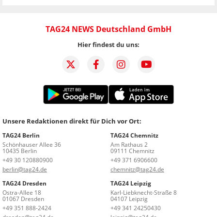
TAG24 NEWS Deutschland GmbH
Hier findest du uns:
Unsere Redaktionen direkt für Dich vor Ort:
TAG24 Berlin
TAG24 Chemnitz
Schönhauser Allee 36
Am Rathaus 2
10435 Berlin
09111 Chemnitz
+49 30 120880900
+49 371 6906600
berlin@tag24.de
chemnitz@tag24.de
TAG24 Dresden
TAG24 Leipzig
Ostra-Allee 18
Karl-Liebknecht-Straße 8
01067 Dresden
04107 Leipzig
+49 351 888-2424
+49 341 24250430