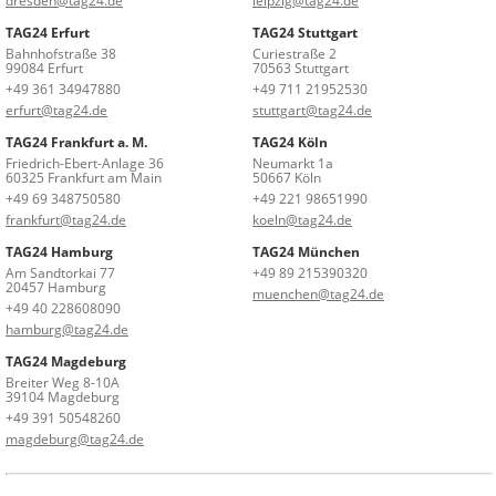
dresden@tag24.de
leipzig@tag24.de
TAG24 Erfurt
TAG24 Stuttgart
Bahnhofstraße 38
Curiestraße 2
99084 Erfurt
70563 Stuttgart
+49 361 34947880
+49 711 21952530
erfurt@tag24.de
stuttgart@tag24.de
TAG24 Frankfurt a. M.
TAG24 Köln
Friedrich-Ebert-Anlage 36
Neumarkt 1a
60325 Frankfurt am Main
50667 Köln
+49 69 348750580
+49 221 98651990
frankfurt@tag24.de
koeln@tag24.de
TAG24 Hamburg
TAG24 München
Am Sandtorkai 77
+49 89 215390320
20457 Hamburg
muenchen@tag24.de
+49 40 228608090
hamburg@tag24.de
TAG24 Magdeburg
Breiter Weg 8-10A
39104 Magdeburg
+49 391 50548260
magdeburg@tag24.de