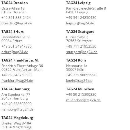
TAG24 Dresden
TAG24 Leipzig
Ostra-Allee 18
Karl-Liebknecht-Straße 8
01067 Dresden
04107 Leipzig
+49 351 888-2424
+49 341 24250430
dresden@tag24.de
leipzig@tag24.de
TAG24 Erfurt
TAG24 Stuttgart
Bahnhofstraße 38
Curiestraße 2
99084 Erfurt
70563 Stuttgart
+49 361 34947880
+49 711 21952530
erfurt@tag24.de
stuttgart@tag24.de
TAG24 Frankfurt a. M.
TAG24 Köln
Friedrich-Ebert-Anlage 36
Neumarkt 1a
60325 Frankfurt am Main
50667 Köln
+49 69 348750580
+49 221 98651990
frankfurt@tag24.de
koeln@tag24.de
TAG24 Hamburg
TAG24 München
Am Sandtorkai 77
+49 89 215390320
20457 Hamburg
muenchen@tag24.de
+49 40 228608090
hamburg@tag24.de
TAG24 Magdeburg
Breiter Weg 8-10A
39104 Magdeburg