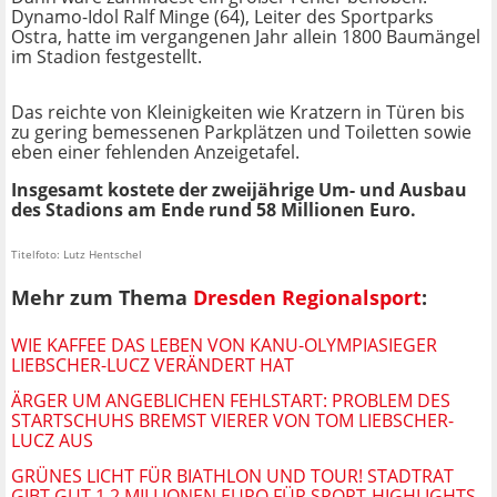
Dynamo-Idol Ralf Minge (64), Leiter des Sportparks
Ostra, hatte im vergangenen Jahr allein 1800 Baumängel
im Stadion festgestellt.
Das reichte von Kleinigkeiten wie Kratzern in Türen bis
zu gering bemessenen Parkplätzen und Toiletten sowie
eben einer fehlenden Anzeigetafel.
Insgesamt kostete der zweijährige Um- und Ausbau
des Stadions am Ende rund 58 Millionen Euro.
Titelfoto: Lutz Hentschel
Mehr zum Thema
Dresden Regionalsport
:
WIE KAFFEE DAS LEBEN VON KANU-OLYMPIASIEGER
LIEBSCHER-LUCZ VERÄNDERT HAT
ÄRGER UM ANGEBLICHEN FEHLSTART: PROBLEM DES
STARTSCHUHS BREMST VIERER VON TOM LIEBSCHER-
LUCZ AUS
GRÜNES LICHT FÜR BIATHLON UND TOUR! STADTRAT
GIBT GUT 1,2 MILLIONEN EURO FÜR SPORT-HIGHLIGHTS