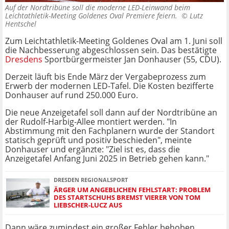
Auf der Nordtribüne soll die moderne LED-Leinwand beim
Leichtathletik-Meeting Goldenes Oval Premiere feiern. ©
Lutz
Hentschel
Zum Leichtathletik-Meeting Goldenes Oval am 1. Juni soll
die Nachbesserung abgeschlossen sein. Das bestätigte
Dresdens
Sportbürgermeister Jan Donhauser (55, CDU).
Derzeit läuft bis Ende März der Vergabeprozess zum
Erwerb der modernen LED-Tafel. Die Kosten bezifferte
Donhauser auf rund 250.000 Euro.
Die neue Anzeigetafel soll dann auf der Nordtribüne an
der Rudolf-Harbig-Allee montiert werden. "In
Abstimmung mit den Fachplanern wurde der Standort
statisch geprüft und positiv beschieden", meinte
Donhauser und ergänzte: "Ziel ist es, dass die
Anzeigetafel Anfang Juni 2025 in Betrieb gehen kann."
DRESDEN REGIONALSPORT
ÄRGER UM ANGEBLICHEN FEHLSTART: PROBLEM
DES STARTSCHUHS BREMST VIERER VON TOM
LIEBSCHER-LUCZ AUS
Dann wäre zumindest ein großer Fehler behoben.