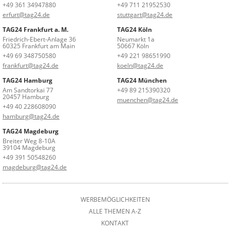
+49 361 34947880
+49 711 21952530
erfurt@tag24.de
stuttgart@tag24.de
TAG24 Frankfurt a. M.
TAG24 Köln
Friedrich-Ebert-Anlage 36
Neumarkt 1a
60325 Frankfurt am Main
50667 Köln
+49 69 348750580
+49 221 98651990
frankfurt@tag24.de
koeln@tag24.de
TAG24 Hamburg
TAG24 München
Am Sandtorkai 77
+49 89 215390320
20457 Hamburg
muenchen@tag24.de
+49 40 228608090
hamburg@tag24.de
TAG24 Magdeburg
Breiter Weg 8-10A
39104 Magdeburg
+49 391 50548260
magdeburg@tag24.de
WERBEMÖGLICHKEITEN
ALLE THEMEN A-Z
KONTAKT