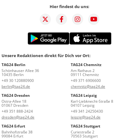
Hier findest du uns:
Unsere Redaktionen direkt für Dich vor Ort:
TAG24 Berlin
TAG24 Chemnitz
Schönhauser Allee 36
Am Rathaus 2
10435 Berlin
09111 Chemnitz
+49 30 120880900
+49 371 6906600
berlin@tag24.de
chemnitz@tag24.de
TAG24 Dresden
TAG24 Leipzig
Ostra-Allee 18
Karl-Liebknecht-Straße 8
01067 Dresden
04107 Leipzig
+49 351 888-2424
+49 341 24250430
dresden@tag24.de
leipzig@tag24.de
TAG24 Erfurt
TAG24 Stuttgart
Bahnhofstraße 38
Curiestraße 2
99084 Erfurt
70563 Stuttgart