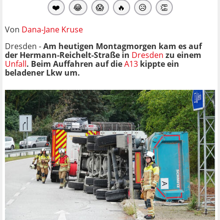
❤️
😂
😱
🔥
😥
👏
Von
Dana-Jane Kruse
Dresden -
Am heutigen Montagmorgen kam es auf
der Hermann-Reichelt-Straße in
Dresden
zu einem
Unfall
. Beim Auffahren auf die
A13
kippte ein
beladener Lkw um.