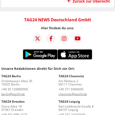
Zurück zur Übersicht
TAG24 NEWS Deutschland GmbH
Hier findest du uns:
Unsere Redaktionen direkt für Dich vor Ort:
TAG24 Berlin
TAG24 Chemnitz
Schönhauser Allee 36
Am Rathaus 2
10435 Berlin
09111 Chemnitz
+49 30 120880900
+49 371 6906600
berlin@tag24.de
chemnitz@tag24.de
TAG24 Dresden
TAG24 Leipzig
Ostra-Allee 18
Karl-Liebknecht-Straße 8
01067 Dresden
04107 Leipzig
+49 351 888-2424
+49 341 24250430