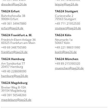
dresden@tag24.de
leipzig@tag24.de
TAG24 Erfurt
TAG24 Stuttgart
Bahnhofstraße 38
Curiestraße 2
99084 Erfurt
70563 Stuttgart
+49 361 34947880
+49 711 21952530
erfurt@tag24.de
stuttgart@tag24.de
TAG24 Frankfurt a. M.
TAG24 Köln
Friedrich-Ebert-Anlage 36
Neumarkt 1a
60325 Frankfurt am Main
50667 Köln
+49 69 348750580
+49 221 98651990
frankfurt@tag24.de
koeln@tag24.de
TAG24 Hamburg
TAG24 München
Am Sandtorkai 77
+49 89 215390320
20457 Hamburg
muenchen@tag24.de
+49 40 228608090
hamburg@tag24.de
TAG24 Magdeburg
Breiter Weg 8-10A
39104 Magdeburg
+49 391 50548260
magdeburg@tag24.de