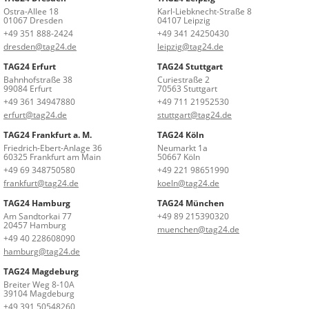
Ostra-Allee 18
Karl-Liebknecht-Straße 8
01067 Dresden
04107 Leipzig
+49 351 888-2424
+49 341 24250430
dresden@tag24.de
leipzig@tag24.de
TAG24 Erfurt
TAG24 Stuttgart
Bahnhofstraße 38
Curiestraße 2
99084 Erfurt
70563 Stuttgart
+49 361 34947880
+49 711 21952530
erfurt@tag24.de
stuttgart@tag24.de
TAG24 Frankfurt a. M.
TAG24 Köln
Friedrich-Ebert-Anlage 36
Neumarkt 1a
60325 Frankfurt am Main
50667 Köln
+49 69 348750580
+49 221 98651990
frankfurt@tag24.de
koeln@tag24.de
TAG24 Hamburg
TAG24 München
Am Sandtorkai 77
+49 89 215390320
20457 Hamburg
muenchen@tag24.de
+49 40 228608090
hamburg@tag24.de
TAG24 Magdeburg
Breiter Weg 8-10A
39104 Magdeburg
+49 391 50548260