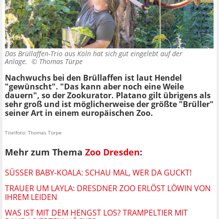
Das Brüllaffen-Trio aus Köln hat sich gut eingelebt auf der
Anlage. ©
Thomas Türpe
Nachwuchs bei den Brüllaffen ist laut Hendel
"gewünscht". "Das kann aber noch eine Weile
dauern", so der Zookurator. Platano gilt übrigens als
sehr groß und ist möglicherweise der größte "Brüller"
seiner Art in einem europäischen Zoo.
Titelfoto: Thomas Türpe
Mehr zum Thema
Zoo Dresden
:
SÜSSER BABY-KOALA: SCHAU MAL, WER DA GUCKT!
TRAUER UM LAYLA: DRESDNER ZOO ERLÖST LÖWIN VON
IHREM LEIDEN
WAS IST MIT DEM HENGST LOS? TRAMPELTIER MIT