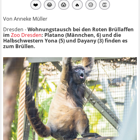
❤️
😂
😱
🔥
😥
👏
Von Anneke Müller
Dresden -
Wohnungstausch bei den Roten Brüllaffen
im
Zoo Dresden
: Platano (Männchen, 6) und die
Halbschwestern Yona (5) und Dayany (3) finden es
zum Brüllen.