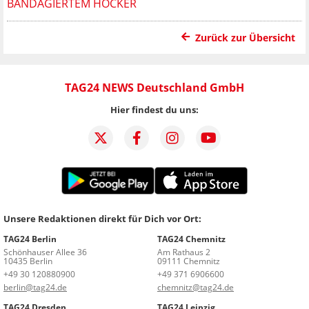
BANDAGIERTEM HÖCKER
Zurück zur Übersicht
TAG24 NEWS Deutschland GmbH
Hier findest du uns:
Unsere Redaktionen direkt für Dich vor Ort:
TAG24 Berlin
TAG24 Chemnitz
Schönhauser Allee 36
Am Rathaus 2
10435 Berlin
09111 Chemnitz
+49 30 120880900
+49 371 6906600
berlin@tag24.de
chemnitz@tag24.de
TAG24 Dresden
TAG24 Leipzig