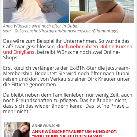
Anne Wünsche wird noch öfter in Dubai
sein. ©
Screenshot/Instagram/annewuensche (Bildmontage)
Das wäre zum Beispiel ihr Unternehmen. So wurde das
Café zwar geschlossen,
doch neben ihren Online-Kursen
und OnlyFans
, betreibt Wünsche noch zwei Online-
Shops.
Erst kürzlich verlängerte der Ex-BTN-Star die Jetstream-
Membership. Bedeutet: Sie wird noch öfter nach Dubai
reisen und dort von Verkaufstrainer Dirk Kreuter unter
die Fittiche genommen.
Da bleibt neben dem Familienleben nur wenig Zeit, auch
noch Freundschaften zu pflegen. Das heißt aber nicht,
dass sich das wieder ändern kann: "Das ist 'ne Phase ...
mehr nicht."
ANNE WÜNSCHE
ANNE WÜNSCHE TRAUERT UM HUND SPOT:
"WOLLTE IHN NICHT LEIDEN LASSEN"