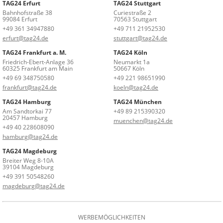
TAG24 Erfurt
TAG24 Stuttgart
Bahnhofstraße 38
Curiestraße 2
99084 Erfurt
70563 Stuttgart
+49 361 34947880
+49 711 21952530
erfurt@tag24.de
stuttgart@tag24.de
TAG24 Frankfurt a. M.
TAG24 Köln
Friedrich-Ebert-Anlage 36
Neumarkt 1a
60325 Frankfurt am Main
50667 Köln
+49 69 348750580
+49 221 98651990
frankfurt@tag24.de
koeln@tag24.de
TAG24 Hamburg
TAG24 München
Am Sandtorkai 77
+49 89 215390320
20457 Hamburg
muenchen@tag24.de
+49 40 228608090
hamburg@tag24.de
TAG24 Magdeburg
Breiter Weg 8-10A
39104 Magdeburg
+49 391 50548260
magdeburg@tag24.de
WERBEMÖGLICHKEITEN