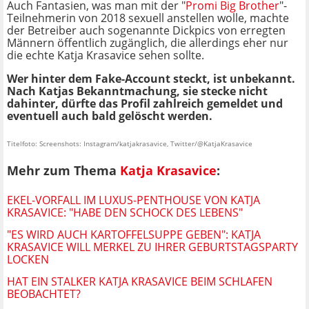
Auch Fantasien, was man mit der "
Promi Big Brother
"-
Teilnehmerin von 2018 sexuell anstellen wolle, machte
der Betreiber auch sogenannte Dickpics von erregten
Männern öffentlich zugänglich, die allerdings eher nur
die echte Katja Krasavice sehen sollte.
Wer hinter dem Fake-Account steckt, ist unbekannt.
Nach Katjas Bekanntmachung, sie stecke nicht
dahinter, dürfte das Profil zahlreich gemeldet und
eventuell auch bald gelöscht werden.
Titelfoto: Screenshots: Instagram/katjakrasavice, Twitter/@KatjaKrasavice
Mehr zum Thema
Katja Krasavice
:
EKEL-VORFALL IM LUXUS-PENTHOUSE VON KATJA
KRASAVICE: "HABE DEN SCHOCK DES LEBENS"
"ES WIRD AUCH KARTOFFELSUPPE GEBEN": KATJA
KRASAVICE WILL MERKEL ZU IHRER GEBURTSTAGSPARTY
LOCKEN
HAT EIN STALKER KATJA KRASAVICE BEIM SCHLAFEN
BEOBACHTET?