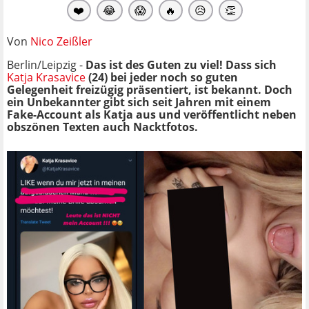
❤️
😂
😱
🔥
😥
👏
Von
Nico Zeißler
Berlin/Leipzig -
Das ist des Guten zu viel! Dass sich
Katja Krasavice
(24) bei jeder noch so guten
Gelegenheit freizügig präsentiert, ist bekannt. Doch
ein Unbekannter gibt sich seit Jahren mit einem
Fake-Account als Katja aus und veröffentlicht neben
obszönen Texten auch Nacktfotos.