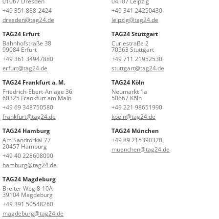
01067 Dresden
04107 Leipzig
+49 351 888-2424
+49 341 24250430
dresden@tag24.de
leipzig@tag24.de
TAG24 Erfurt
TAG24 Stuttgart
Bahnhofstraße 38
Curiestraße 2
99084 Erfurt
70563 Stuttgart
+49 361 34947880
+49 711 21952530
erfurt@tag24.de
stuttgart@tag24.de
TAG24 Frankfurt a. M.
TAG24 Köln
Friedrich-Ebert-Anlage 36
Neumarkt 1a
60325 Frankfurt am Main
50667 Köln
+49 69 348750580
+49 221 98651990
frankfurt@tag24.de
koeln@tag24.de
TAG24 Hamburg
TAG24 München
Am Sandtorkai 77
+49 89 215390320
20457 Hamburg
muenchen@tag24.de
+49 40 228608090
hamburg@tag24.de
TAG24 Magdeburg
Breiter Weg 8-10A
39104 Magdeburg
+49 391 50548260
magdeburg@tag24.de