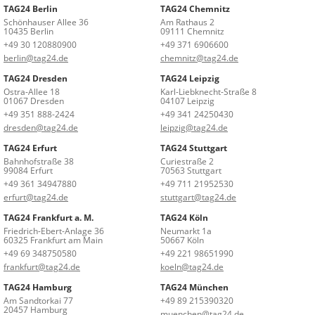
TAG24 Berlin
TAG24 Chemnitz
Schönhauser Allee 36
Am Rathaus 2
10435 Berlin
09111 Chemnitz
+49 30 120880900
+49 371 6906600
berlin@tag24.de
chemnitz@tag24.de
TAG24 Dresden
TAG24 Leipzig
Ostra-Allee 18
Karl-Liebknecht-Straße 8
01067 Dresden
04107 Leipzig
+49 351 888-2424
+49 341 24250430
dresden@tag24.de
leipzig@tag24.de
TAG24 Erfurt
TAG24 Stuttgart
Bahnhofstraße 38
Curiestraße 2
99084 Erfurt
70563 Stuttgart
+49 361 34947880
+49 711 21952530
erfurt@tag24.de
stuttgart@tag24.de
TAG24 Frankfurt a. M.
TAG24 Köln
Friedrich-Ebert-Anlage 36
Neumarkt 1a
60325 Frankfurt am Main
50667 Köln
+49 69 348750580
+49 221 98651990
frankfurt@tag24.de
koeln@tag24.de
TAG24 Hamburg
TAG24 München
Am Sandtorkai 77
+49 89 215390320
20457 Hamburg
muenchen@tag24.de