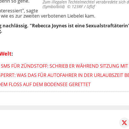
 denn so gehe.
Zum illegalen Techtelmechtel verabredete sich d
(Symbolbild) ©
123RF / lzflzf
nteressiert", sagte
 wie es zur zweiten verbotenen Liebelei kam.
g nachlässig. "Rebecca Joynes ist eine Sexualstraftäterin"
g.
 Welt
:
R SMS FÜR ZÜNDSTOFF: SCHRIEB ER WÄHREND SITZUNG MIT
ERRT: WAS DAS FÜR AUTOFAHRER IN DER URLAUBSZEIT B
EM FLOSS AUF DEM BODENSEE GERETTET