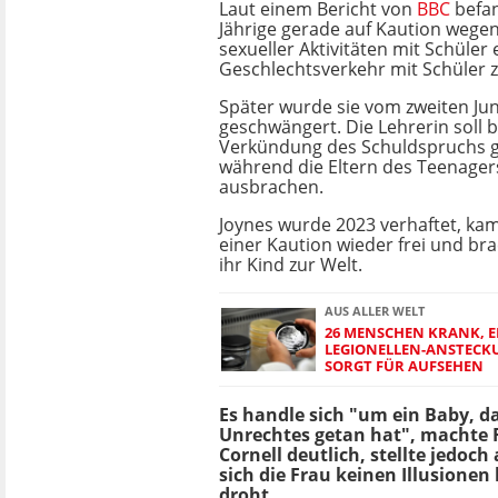
Laut einem Bericht von
BBC
befan
Jährige gerade auf Kaution wege
sexueller Aktivitäten mit Schüler e
Geschlechtsverkehr mit Schüler z
Später wurde sie vom zweiten Ju
geschwängert. Die Lehrerin soll b
Verkündung des Schuldspruchs ge
während die Eltern des Teenagers
ausbrachen.
Joynes wurde 2023 verhaftet, ka
einer Kaution wieder frei und br
ihr Kind zur Welt.
AUS ALLER WELT
26 MENSCHEN KRANK, E
LEGIONELLEN-ANSTECK
SORGT FÜR AUFSEHEN
Es handle sich "um ein Baby, d
Unrechtes getan hat", machte 
Cornell deutlich, stellte jedoch
sich die Frau keinen Illusionen
droht.