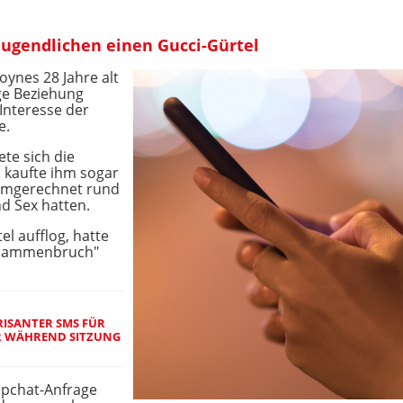
Jugendlichen einen Gucci-Gürtel
Joynes 28 Jahre alt
ge Beziehung
 Interesse der
e.
te sich die
 kaufte ihm sogar
 umgerechnet rund
nd Sex hatten.
l aufflog, hatte
Zusammenbruch"
RISANTER SMS FÜR
ER WÄHREND SITZUNG
napchat-Anfrage