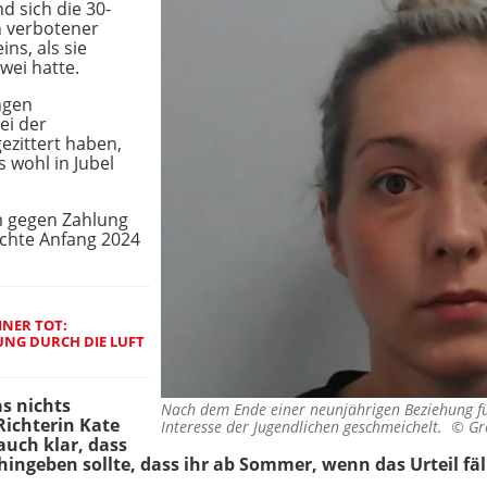
d sich die 30-
n verbotener
ins, als sie
wei hatte.
ngen
ei der
zittert haben,
 wohl in Jubel
m gegen Zahlung
achte Anfang 2024
INER TOT:
UNG DURCH DIE LUFT
as nichts
Nach dem Ende einer neunjährigen Beziehung fü
Richterin Kate
Interesse der Jugendlichen geschmeichelt. ©
Gr
 auch klar, dass
 hingeben sollte, dass ihr ab Sommer, wenn das Urteil fäl