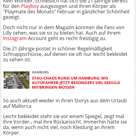
Kein Wunder, schließlich hat sich die 21-Jährige bereits
für den
Playboy
ausgezogen und ihren Körper als
"Playmate des Monats" Februar in gänzlicher Schönheit
gezeigt.
Doch nicht nur in dem Magazin konnten die Fans von
Lilly sehen, was sie so zu bieten hat. Auch auf ihrem
Instagram
-Account geht es recht freizügig zu.
Die 21-Jährige postet in schöner Regelmäßigkeit
Schnappschüsse, auf denen sie oft nur leicht bekleidet
zu sehen ist.
HAMBURG
STAU-CHAOS RUND UM HAMBURG: WO
AUTOFAHRER JETZT BESONDERS VIEL GEDULD
MITBRINGEN MÜSSEN
So auch aktuell wieder in ihren Storys aus dem Urlaub
auf Mallorca.
Leicht bekleidet steht sie vor einem Spiegel, zeigt mal
ihre Vorder-, mal ihre Rückansicht. Immerhin hatte sie
da, wenn auch nicht viel, noch Kleidung an ihrem
Körper.