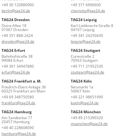
+49 30 120880900
+49 371 6906600
berlin@tag24.de
chemnitz@tag24.de
TAG24 Dresden
TAG24 Leipzig
Ostra-Allee 18
Karl-Liebknecht-Straße 8
01067 Dresden
04107 Leipzig
+49 351 888-2424
+49 341 24250430
dresden@tag24.de
leipzig@tag24.de
TAG24 Erfurt
TAG24 Stuttgart
Bahnhofstraße 38
Curiestraße 2
99084 Erfurt
70563 Stuttgart
+49 361 34947880
+49 711 21952530
erfurt@tag24.de
stuttgart@tag24.de
TAG24 Frankfurt a. M.
TAG24 Köln
Friedrich-Ebert-Anlage 36
Neumarkt 1a
60325 Frankfurt am Main
50667 Köln
+49 69 348750580
+49 221 98651990
frankfurt@tag24.de
koeln@tag24.de
TAG24 Hamburg
TAG24 München
Am Sandtorkai 77
+49 89 215390320
20457 Hamburg
muenchen@tag24.de
+49 40 228608090
hamburg@tag24.de