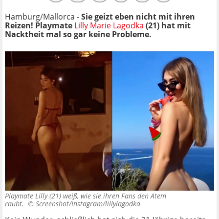
Hamburg/Mallorca -
Sie geizt eben nicht mit ihren
Reizen! Playmate
Lilly Marie Lagodka
(21) hat mit
Nacktheit mal so gar keine Probleme.
Playmate Lilly (21) weiß, wie sie ihren Fans den Atem
raubt. ©
Screenshot/Instagram/lillylagodka