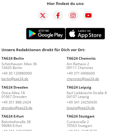
Hier findest du uns:
Unsere Redaktionen direkt für Dich vor Ort:
TAG24 Berlin
TAG24 Chemnitz
Schönhauser Allee 36
Am Rathaus 2
10435 Berlin
09111 Chemnitz
+49 30 120880900
+49 371 6906600
berlin@tag24.de
chemnitz@tag24.de
TAG24 Dresden
TAG24 Leipzig
Ostra-Allee 18
Karl-Liebknecht-Straße 8
01067 Dresden
04107 Leipzig
+49 351 888-2424
+49 341 24250430
dresden@tag24.de
leipzig@tag24.de
TAG24 Erfurt
TAG24 Stuttgart
Bahnhofstraße 38
Curiestraße 2
99084 Erfurt
70563 Stuttgart