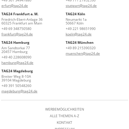
+49 361 34947880
+49 711 21952530
erfurt@tag24.de
stuttgart@tag24.de
TAG24 Frankfurt a. M.
TAG24 Köln
Friedrich-Ebert-Anlage 36
Neumarkt 1a
60325 Frankfurt am Main
50667 Köln
+49 69 348750580
+49 221 98651990
frankfurt@tag24.de
koeln@tag24.de
TAG24 Hamburg
TAG24 München
Am Sandtorkai 77
+49 89 215390320
20457 Hamburg
muenchen@tag24.de
+49 40 228608090
hamburg@tag24.de
TAG24 Magdeburg
Breiter Weg 8-10A
39104 Magdeburg
+49 391 50548260
magdeburg@tag24.de
WERBEMÖGLICHKEITEN
ALLE THEMEN A-Z
KONTAKT