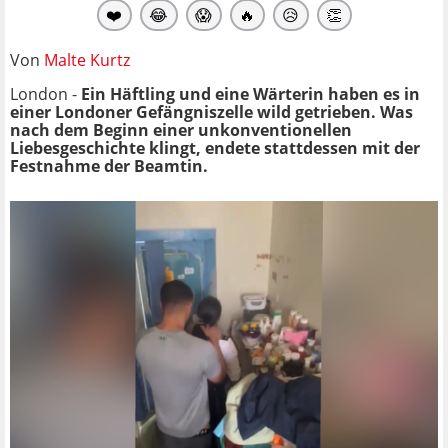
❤️
😂
😱
🔥
😥
👏
Von
Malte Kurtz
London -
Ein Häftling und eine Wärterin haben es in
einer Londoner Gefängniszelle wild getrieben. Was
nach dem Beginn einer unkonventionellen
Liebesgeschichte klingt, endete stattdessen mit der
Festnahme der Beamtin.