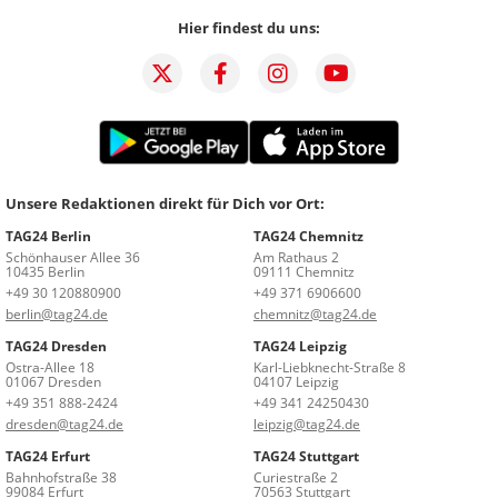
Hier findest du uns:
Unsere Redaktionen direkt für Dich vor Ort:
TAG24 Berlin
TAG24 Chemnitz
Schönhauser Allee 36
Am Rathaus 2
10435 Berlin
09111 Chemnitz
+49 30 120880900
+49 371 6906600
berlin@tag24.de
chemnitz@tag24.de
TAG24 Dresden
TAG24 Leipzig
Ostra-Allee 18
Karl-Liebknecht-Straße 8
01067 Dresden
04107 Leipzig
+49 351 888-2424
+49 341 24250430
dresden@tag24.de
leipzig@tag24.de
TAG24 Erfurt
TAG24 Stuttgart
Bahnhofstraße 38
Curiestraße 2
99084 Erfurt
70563 Stuttgart