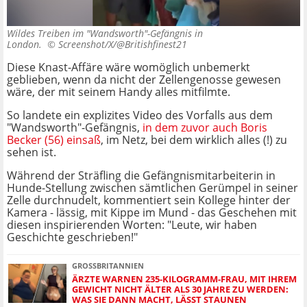
Wildes Treiben im "Wandsworth"-Gefängnis in
London. ©
Screenshot/X/@Britishfinest21
Diese Knast-Affäre wäre womöglich unbemerkt
geblieben, wenn da nicht der Zellengenosse gewesen
wäre, der mit seinem Handy alles mitfilmte.
So landete ein explizites Video des Vorfalls aus dem
"Wandsworth"-Gefängnis,
in dem zuvor auch Boris
Becker (56) einsaß
, im Netz, bei dem wirklich alles (!) zu
sehen ist.
Während der Sträfling die Gefängnismitarbeiterin in
Hunde-Stellung zwischen sämtlichen Gerümpel in seiner
Zelle durchnudelt, kommentiert sein Kollege hinter der
Kamera - lässig, mit Kippe im Mund - das Geschehen mit
diesen inspirierenden Worten: "Leute, wir haben
Geschichte geschrieben!"
GROSSBRITANNIEN
ÄRZTE WARNEN 235-KILOGRAMM-FRAU, MIT IHREM
GEWICHT NICHT ÄLTER ALS 30 JAHRE ZU WERDEN:
WAS SIE DANN MACHT, LÄSST STAUNEN