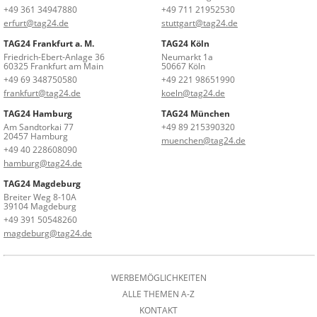
+49 361 34947880
+49 711 21952530
erfurt@tag24.de
stuttgart@tag24.de
TAG24 Frankfurt a. M.
TAG24 Köln
Friedrich-Ebert-Anlage 36
Neumarkt 1a
60325 Frankfurt am Main
50667 Köln
+49 69 348750580
+49 221 98651990
frankfurt@tag24.de
koeln@tag24.de
TAG24 Hamburg
TAG24 München
Am Sandtorkai 77
+49 89 215390320
20457 Hamburg
muenchen@tag24.de
+49 40 228608090
hamburg@tag24.de
TAG24 Magdeburg
Breiter Weg 8-10A
39104 Magdeburg
+49 391 50548260
magdeburg@tag24.de
WERBEMÖGLICHKEITEN
ALLE THEMEN A-Z
KONTAKT