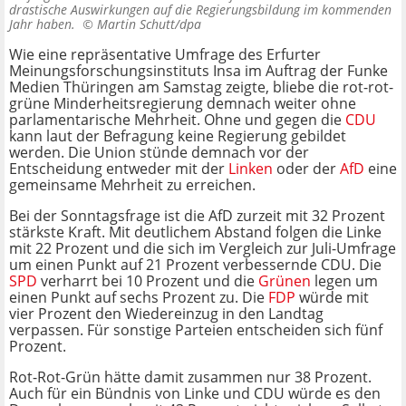
drastische Auswirkungen auf die Regierungsbildung im kommenden
Jahr haben. ©
Martin Schutt/dpa
Wie eine repräsentative Umfrage des Erfurter
Meinungsforschungsinstituts Insa im Auftrag der Funke
Medien Thüringen am Samstag zeigte, bliebe die rot-rot-
grüne Minderheitsregierung demnach weiter ohne
parlamentarische Mehrheit. Ohne und gegen die
CDU
kann laut der Befragung keine Regierung gebildet
werden. Die Union stünde demnach vor der
Entscheidung entweder mit der
Linken
oder der
AfD
eine
gemeinsame Mehrheit zu erreichen.
Bei der Sonntagsfrage ist die AfD zurzeit mit 32 Prozent
stärkste Kraft. Mit deutlichem Abstand folgen die Linke
mit 22 Prozent und die sich im Vergleich zur Juli-Umfrage
um einen Punkt auf 21 Prozent verbessernde CDU. Die
SPD
verharrt bei 10 Prozent und die
Grünen
legen um
einen Punkt auf sechs Prozent zu. Die
FDP
würde mit
vier Prozent den Wiedereinzug in den Landtag
verpassen. Für sonstige Parteien entscheiden sich fünf
Prozent.
Rot-Rot-Grün hätte damit zusammen nur 38 Prozent.
Auch für ein Bündnis von Linke und CDU würde es den