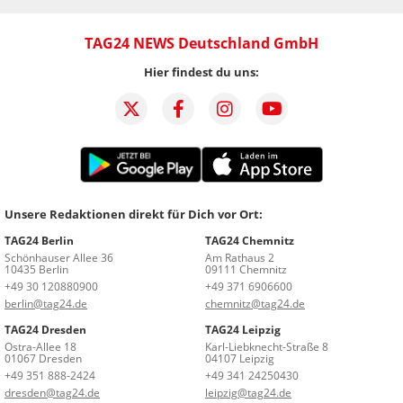
TAG24 NEWS Deutschland GmbH
Hier findest du uns:
Unsere Redaktionen direkt für Dich vor Ort:
TAG24 Berlin
TAG24 Chemnitz
Schönhauser Allee 36
Am Rathaus 2
10435 Berlin
09111 Chemnitz
+49 30 120880900
+49 371 6906600
berlin@tag24.de
chemnitz@tag24.de
TAG24 Dresden
TAG24 Leipzig
Ostra-Allee 18
Karl-Liebknecht-Straße 8
01067 Dresden
04107 Leipzig
+49 351 888-2424
+49 341 24250430
dresden@tag24.de
leipzig@tag24.de