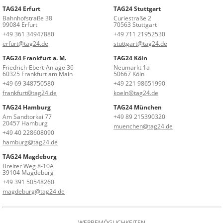
TAG24 Erfurt
TAG24 Stuttgart
Bahnhofstraße 38
Curiestraße 2
99084 Erfurt
70563 Stuttgart
+49 361 34947880
+49 711 21952530
erfurt@tag24.de
stuttgart@tag24.de
TAG24 Frankfurt a. M.
TAG24 Köln
Friedrich-Ebert-Anlage 36
Neumarkt 1a
60325 Frankfurt am Main
50667 Köln
+49 69 348750580
+49 221 98651990
frankfurt@tag24.de
koeln@tag24.de
TAG24 Hamburg
TAG24 München
Am Sandtorkai 77
+49 89 215390320
20457 Hamburg
muenchen@tag24.de
+49 40 228608090
hamburg@tag24.de
TAG24 Magdeburg
Breiter Weg 8-10A
39104 Magdeburg
+49 391 50548260
magdeburg@tag24.de
WERBEMÖGLICHKEITEN