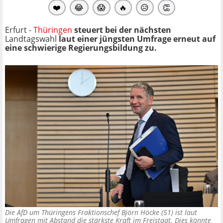
❤️
😂
😱
🔥
😥
👏
Erfurt -
Thüringen
steuert bei der nächsten
Landtagswahl
laut einer jüngsten Umfrage erneut auf
eine schwierige Regierungsbildung zu.
Die AfD um Thüringens Fraktionschef Björn Höcke (51) ist laut
Umfragen mit Abstand die stärkste Kraft im Freistaat. Dies könnte