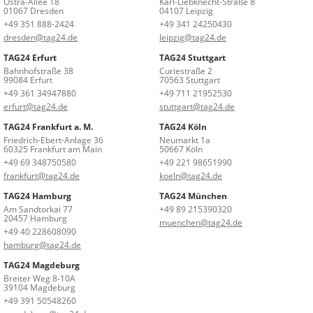
Ostra-Allee 18
Karl-Liebknecht-Straße 8
01067 Dresden
04107 Leipzig
+49 351 888-2424
+49 341 24250430
dresden@tag24.de
leipzig@tag24.de
TAG24 Erfurt
TAG24 Stuttgart
Bahnhofstraße 38
Curiestraße 2
99084 Erfurt
70563 Stuttgart
+49 361 34947880
+49 711 21952530
erfurt@tag24.de
stuttgart@tag24.de
TAG24 Frankfurt a. M.
TAG24 Köln
Friedrich-Ebert-Anlage 36
Neumarkt 1a
60325 Frankfurt am Main
50667 Köln
+49 69 348750580
+49 221 98651990
frankfurt@tag24.de
koeln@tag24.de
TAG24 Hamburg
TAG24 München
Am Sandtorkai 77
+49 89 215390320
20457 Hamburg
muenchen@tag24.de
+49 40 228608090
hamburg@tag24.de
TAG24 Magdeburg
Breiter Weg 8-10A
39104 Magdeburg
+49 391 50548260